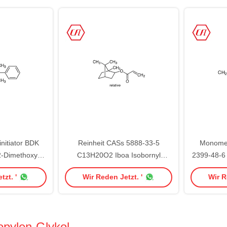
nitiator BDK
Reinheit CASs 5888-33-5
Monome
2-Dimethoxy-2-
C13H20O2 Iboa Isobornyl
2399-48-6 
ne 24650-42-8
Acrylat-99,0%
Acrylat-9
tzt. '
Wir Reden Jetzt. '
Wir R
pylen-Glykol