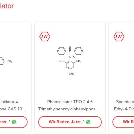
iator
itiator 4-
Photoinitiator TPO 2 4 6
Speedcur
one CAS 134-
Trimethylbenzoyldiphenylphosphinoxid
Ethyl-4-D
9
CAS 75980-60-8
CAS 102
tzt. '
Wir Reden Jetzt. '
Wir R