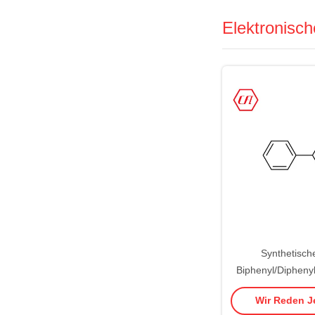
Elektronisc
Synthetisch
Biphenyl/Dipheny
52-
Wir Reden Je