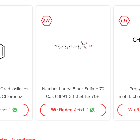
 Grad lösliches
Natrium Lauryl Ether Sulfate 70
Propy
 Chlorbenzol-
Cas 68891-38-3 SLES 70%
mehrfache
min
Texapon n70
99,5% 99,
tzt. '
Wir Reden Jetzt. '
Wir R