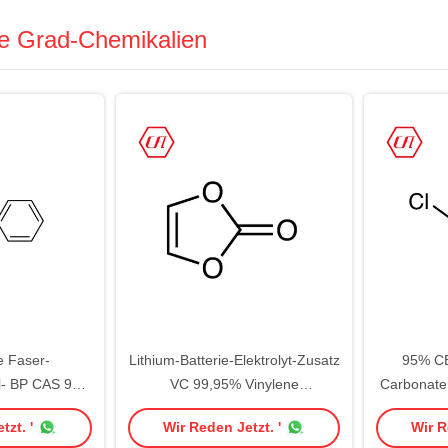
he Grad-Chemikalien
e Faser-
Lithium-Batterie-Elektrolyt-Zusatz
95% CE
l- BP CAS 92-
VC 99,95% Vinylene
Carbonate
4
karbonisieren CAS 872-36-6
tzt. '
Wir Reden Jetzt. '
Wir R