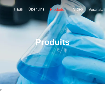
Haus
Über Uns
Video
Produits
Produits
et