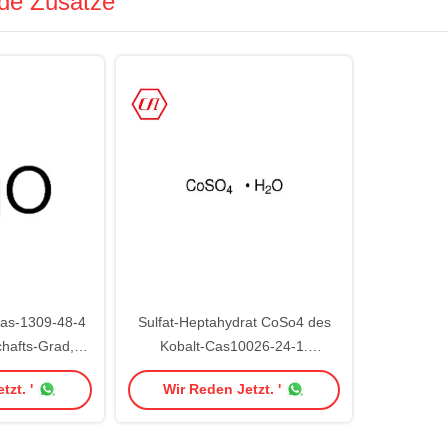
de Zusätze
as-1309-48-4
Sulfat-Heptahydrat CoSo4 des
hafts-Grad,
Kobalt-Cas10026-24-1.
Grad,
Industrieller Gebrauch 7H2O
tzt. '
Wir Reden Jetzt. '
telgrad