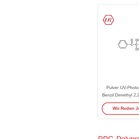
Pulver UV-Photoi
Benzil Dimethyl 2,
Phenylacetopheno
Wir Reden Je
PPG-Polypro