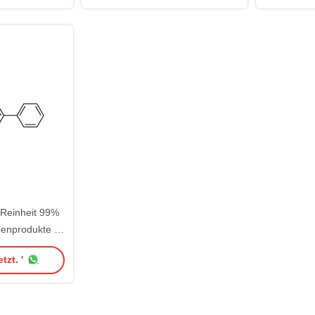
 Reinheit 99%
enprodukte P-
S 92-94-4
tzt. '