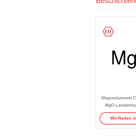
Beschichten
Magnesiumoxid C
MgO-Landwirtsc
Elektron-
Wir Reden Je
Nahrungsmit