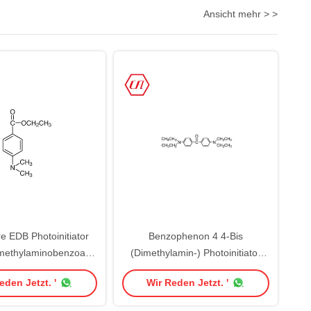
Ansicht mehr > >
e EDB Photoinitiator
Benzophenon 4 4-Bis
imethylaminobenzoate
(Dimethylamin-) Photoinitiator
87-53-3 C11H16NO2
EMK CAS 90-93-7
eden Jetzt. '
Wir Reden Jetzt. '