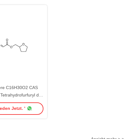
re C16H30O2 CAS
Tetrahydrofurfuryl der
9,0% Reinheits-THFA
eden Jetzt. '