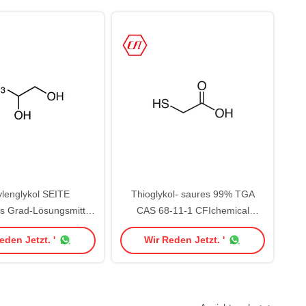
lenglykol SEITE
Thioglykol- saures 99% TGA
s Grad-Lösungsmittel
CAS 68-11-1 CFIchemical
7% 99,9% CAS 57-55-
ChemFine organisches
eden Jetzt. '
Wir Reden Jetzt. '
6
Lösungsmittel