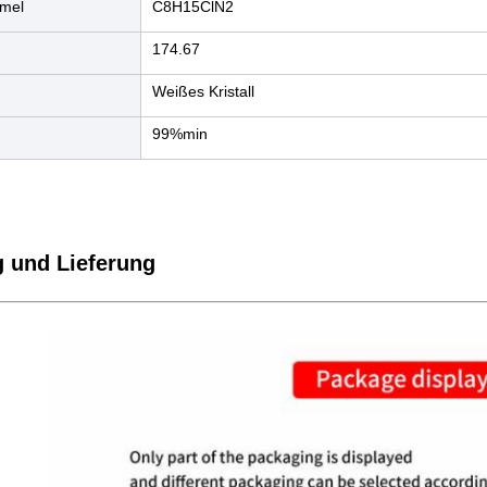
rmel
C8H15ClN2
174.67
Weißes Kristall
99%min
 und Lieferung