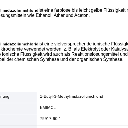
ist eine farblose bis leicht gelbe Flüssigkei
limidazoliumchlorid
sungsmitteln wie Ethanol, Äther und Aceton.
ist eine vielversprechende ionische Flüssig
limidazoliumchlorid
ktrochemie verwendet werden, z. B. als Elektrolyt oder Katalys
ionische Flüssigkeit wird auch als Reaktionslösungsmittel und 
 bei der chemischen Synthese und der organischen Synthese.
hnung
1-Butyl-3-Methylimidazoliumchlorid
BMIMCL
79917-90-1