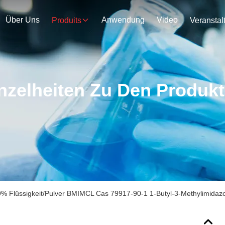
Über Uns
Anwendung
Video
Produits
nzelheiten Zu Den Produk
% Flüssigkeit/Pulver BMIMCL Cas 79917-90-1 1-Butyl-3-Methylimidazo