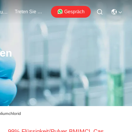
Treten Sie Mit Uns In Verbindung
Gespräch
Veranstaltungen
ten
liumchlorid
99% Flüssigkeit/Pulver BMIMCL Cas