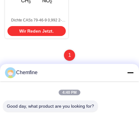
Dichte CASs 79-46-9 0,992 2-
Nitropropane Struktur C3H7NO2
Wir Reden Jetzt.
farblos zu Pale Yellow Solution
98%
1
Chemfine
Schnelle Kontaktaufnahme
4:40 PM
Good day, what product are you looking for?
Adresse
Raum 924, Straße No.813 Yinxiu, Wuxi-Stadt, Jiangsu,
China
Telefon