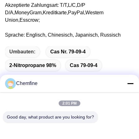
Akzeptierte Zahlungsart: T/T,L/C,D/P
D/A,MoneyGram,Kreditkarte,PayPal,Western
Union,Esscrow;
Sprache: Englisch, Chinesisch, Japanisch, Russisch
Umbauten:
Cas Nr. 79-09-4
2-Nitropropane 98%
Cas 79-09-4
Chemfine
Schnelle Kontaktaufnahme
2:01 PM
Good day, what product are you looking for?
Adresse
Raum 924, Straße No.813 Yinxiu, Wuxi-Stadt, Jiangsu,
China