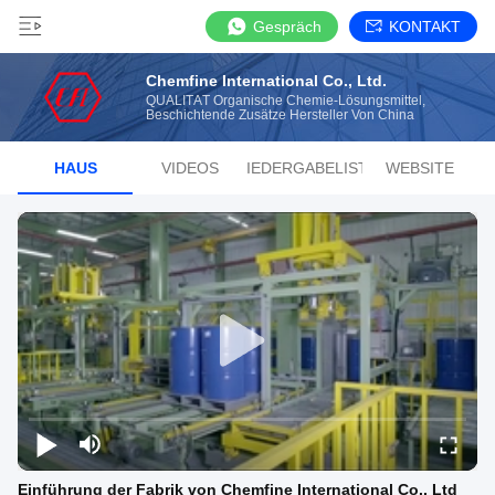
Gespräch
KONTAKT
Chemfine International Co., Ltd.
QUALITÄT Organische Chemie-Lösungsmittel,
Beschichtende Zusätze Hersteller Von China
HAUS
VIDEOS
WIEDERGABELISTE
WEBSITE
Einführung der Fabrik von Chemfine International Co., Ltd