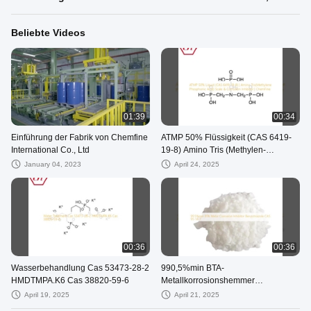
Beliebte Videos
01:39
00:34
Einführung der Fabrik von Chemfine
ATMP 50% Flüssigkeit (CAS 6419-
International Co., Ltd
19-8) Amino Tris (Methylen-
Phosphonsäure) Skala und
January 04, 2023
April 24, 2025
Korrosionshemmer
00:36
00:36
Wasserbehandlung Cas 53473-28-2
990,5%min BTA-
HMDTMPA.K6 Cas 38820-59-6
Metallkorrosionshemmer
Benzotriazol CAS 95-14-7
April 19, 2025
April 21, 2025