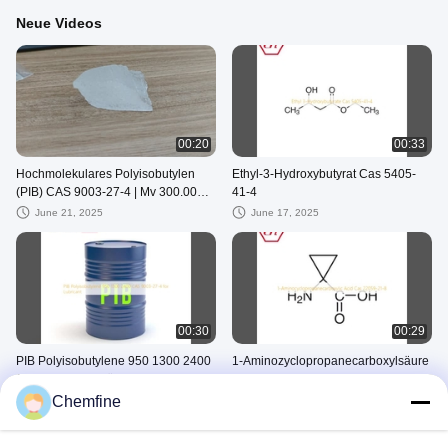
Neue Videos
00:20
00:33
Hochmolekulares Polyisobutylen
Ethyl-3-Hydroxybutyrat Cas 5405-
(PIB) CAS 9003-27-4 | Mv 300.000–
41-4
5.000.000 | Chemfine
June 21, 2025
June 17, 2025
00:30
00:29
PIB Polyisobutylene 950 1300 2400
1-Aminozyclopropanecarboxylsäure
CAS 9003-27-4 für Schmiermittel
CAS 22059-21-8
Chemfine
June 17, 2025
June 17, 2025
Lösungsmittel Für Organische Chemie