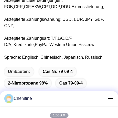
Akzeptierte Lieferbedingungen:
FOB,CFR,CIF,EXW,CPT,DDP,DDU,Expresslieferung;
Akzeptierte Zahlungswährung: USD, EUR, JPY, GBP,
CNY;
Akzeptierte Zahlungsart: T/T,L/C,D/P
D/A,,Kreditkarte,PayPal,Western Union,Esscrow;
Sprache: Englisch, Chinesisch, Japanisch, Russisch
Umbauten:
Cas Nr. 79-09-4
2-Nitropropane 98%
Cas 79-09-4
Chemfine
Schnelle Kontaktaufnahme
1:56 AM