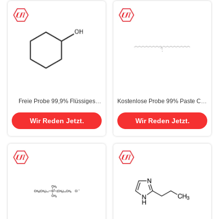
Freie Probe 99,9% Flüssiges
Kostenlose Probe 99% Paste Cas
HEXAHYDROPHENOL Cas 108-
1812-53-9 Dihexadecyl Dimethyl
93-0 Cyclohexanol
Ammoniumchlorid
Wir Reden Jetzt.
Wir Reden Jetzt.