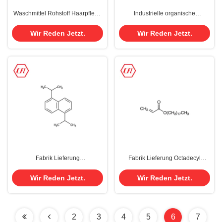
Waschmittel Rohstoff Haarpflege
Industrielle organische
Chemische Dimethylsilikonöl Cas
Lösungsmittel 99,98% CAS 100-
9006-65-9 Dimethicon
51-6 Benzylalkohol
Wir Reden Jetzt.
Wir Reden Jetzt.
Fabrik Lieferung
Fabrik Lieferung Octadecyl
Diisopropylnaphthalen
Acrylat Cas 4813-57-4 Stearyl
Flüssigkeit Cas 38640-62-9
Acrylat
Wir Reden Jetzt.
Wir Reden Jetzt.
2
3
4
5
6
7