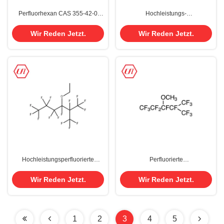
Perfluorhexan CAS 355-42-0
Hochleistungs-
Alternative zu 3M PF-5060 & FC-
Präzisionsreinigungsflüssigkeit
72
Alternative zu 3M Novec 71IPA
Wir Reden Jetzt.
Wir Reden Jetzt.
CAS 185045-85-6
Hochleistungsperfluorierte
Perfluorierte
Flüssigkeit Alternative zu 3M
Lösungsmittelalternative zu 3M
Novec 7500 CAS 297730-93-9
Novec 7300 CAS 132182-92-4
Wir Reden Jetzt.
Wir Reden Jetzt.
1
2
3
4
5