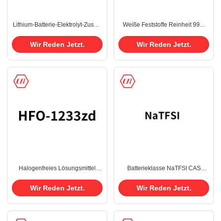
Lithium-Batterie-Elektrolyt-Zusatz
Weiße Feststoffe Reinheit 99%
1 3 2-Dioxathiolane 2,2-Dioxide
Chemische Zwischenprodukte P-
CAS 1072-53-3
Terphenyl CAS 92-94-4
Wir Reden Jetzt.
Wir Reden Jetzt.
Halogenfreies Lösungsmittel
Batterieklasse NaTFSI CAS
HFO-1233zd(Z) - Halogenfreies,
91742-21-1
nachhaltiges und regulatorisch
Wir Reden Jetzt.
Wir Reden Jetzt.
konformes HCFC-141B-
Ersatzprodukt für die
Präzisionsreinigung in der