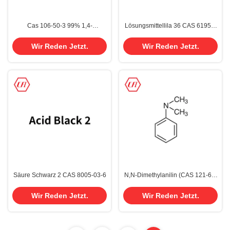
Cas 106-50-3 99% 1,4-
Lösungsmittellila 36 CAS 61951-
Phenylendiamin P-
89-1
Phenylendiamin PPD PDA
Wir Reden Jetzt.
Wir Reden Jetzt.
Säure Schwarz 2 CAS 8005-03-6
N,N-Dimethylanilin (CAS 121-69-
7)
Wir Reden Jetzt.
Wir Reden Jetzt.