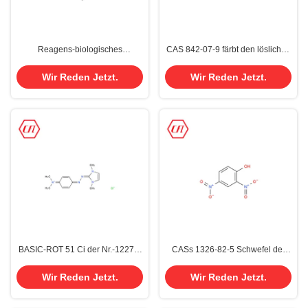
Reagens-biologisches
CAS 842-07-9 färbt den löslichen
wasserlösliches saures rotes 87
gelben 14 Chemikalien-Farbstoff
Eosin Y färbt CAS 17372-87-1
Wir Reden Jetzt.
Wir Reden Jetzt.
BASIC-ROT 51 Ci der Nr.-12270-
CASs 1326-82-5 Schwefel der
25-6 des basischen Farbstoffes
Zerstreungs-Schwefel-Färbungs-
lösliche chemische Farbstoff-
Baumwolle200% BR220%
Wir Reden Jetzt.
Wir Reden Jetzt.
schwarz