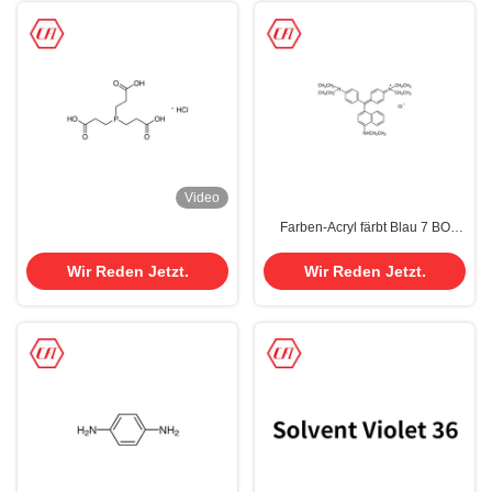
Video
Farben-Acryl färbt Blau 7 BO
C.I.Basic für ledernes Gewebe
Cas 2390-60-5
Wir Reden Jetzt.
Wir Reden Jetzt.