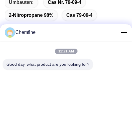
Umbauten:
Cas Nr. 79-09-4
2-Nitropropane 98%
Cas 79-09-4
Chemfine
Schnelle Kontaktaufnahme
11:21 AM
Good day, what product are you looking for?
Adresse
Raum 924, Straße No.813 Yinxiu, Wuxi-Stadt, Jiangsu,
China
Telefon
86- 510-82753588
E-Mail
info@chemfineinternational.com