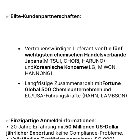
✅
Elite-Kundenpartnerschaften
:
Vertrauenswürdiger Lieferant von
Die fünf
wichtigsten chemischen Handelsverbände
Japans
(MITSUI, CHORI, HARUNO)
und
Koreanische Konzerne
(LG, MIWON,
HANNONG).
Langfristige Zusammenarbeit mit
Fortune
Global 500 Chemieunternehmen
und
EU/USA-Führungskräfte (RAHN, LAMBSON).
✅
Einzigartige Anmeldeinformationen
:
• 20 Jahre Erfahrung mit
50 Millionen US-Dollar
jährlicher Export
und keine Compliance-Probleme.