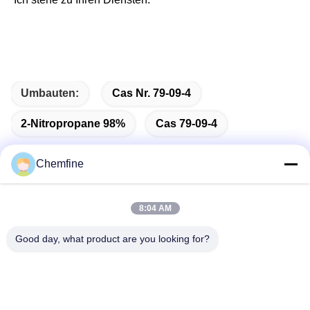
Umbauten:
Cas Nr. 79-09-4
2-Nitropropane 98%
Cas 79-09-4
Chemfine
Schnelle Kontaktaufnahme
8:04 AM
Good day, what product are you looking for?
Adresse
Raum 924, Straße No.813 Yinxiu, Wuxi-Stadt, Jiangsu,
China
Telefon