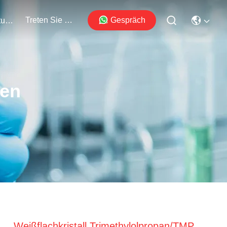
Treten Sie Mit Uns In Verbindung
Gespräch
Veranstaltungen
ten
Weißflachkristall Trimethylolpropan/TMP