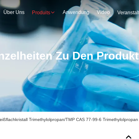
Über Uns
Anwendung
Video
Produits
nzelheiten Zu Den Produk
ißflachkristall Trimethylolpropan/TMP CAS 77-99-6 Trimethylolpropan