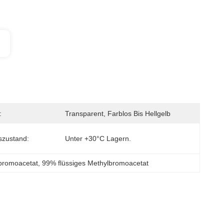
:
Transparent, Farblos Bis Hellgelb
szustand:
Unter +30°C Lagern.
lbromoacetat
, 
99% flüssiges Methylbromoacetat