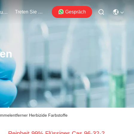
Treten Sie Mit Uns In Verbindung
Gespräch
Veranstaltungen
ten
immelentferner Herbizide Farbstoffe
Reinheit 99% Flüssiges Cas 96-32-2