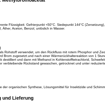
2 Methylbromoacetat
arente Flüssigkeit. Gefrierpunkt <50°C. Siedepunkt 144°C (Zersetzun
l, Äther, Aceton, Benzol, unlöslich in Wasser.
g
als Rohstoff verwendet, um den Rückfluss mit rotem Phosphor und Zeol
wird Brom zugesetzt.und nach einer Wärmerückhaltereaktion von 1 Stund
k destilliert und dann mit Methanol in Kohlenstofftetrachlorid, Schwef
er verbleibende Rückstand gewaschen, getrocknet und unter reduziert
 der organischen Synthese, Lösungsmittel für Insektizide und Schimme
 und Lieferung