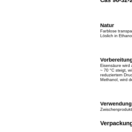
Cas 96-32-
Natur
Farblose transp
Löslich in Ethano
Vorbereitun
Eisensäure wird 
~ 70 °C steigt, 
reduziertem Druc
Methanol, wird d
Verwendung
Zwischenprodukte
Verpackung