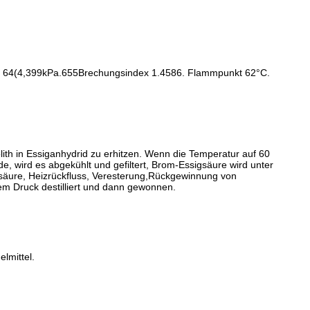
g), 64(4,399kPa.655Brechungsindex 1.4586. Flammpunkt 62°C.
ith in Essiganhydrid zu erhitzen. Wenn die Temperatur auf 60
e, wird es abgekühlt und gefiltert, Brom-Essigsäure wird unter
elsäure, Heizrückfluss, Veresterung,Rückgewinnung von
em Druck destilliert und dann gewonnen.
lmittel.