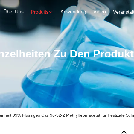
Über Uns
Anwendung
Video
Produits
nzelheiten Zu Den Produk
inheit 99% Flüssiges Cas 96-32-2 Methylbromacetat für Pestizide Sch