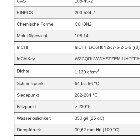
CAS
108-45-2
EINECS
203-584-7
Chemische Formel
C6H8N2
Molekülgewicht
108.14
InCHI
InCHI=1/C6H8N2/c7-5-2-1-6 ((8
InChIKey
WZCQRUWWHSTZEM-UHFFFA
3
Dichte
1.139 g/cm
Schmelzpunkt
64 bis 66 °C
Siedepunkt
282-284 °C
Blitzpunkt
> 230°F
Wasserlöslichkeit
350 g/l (25 oC)
Dampfdruck
00,62 mm Hg (100 °C)