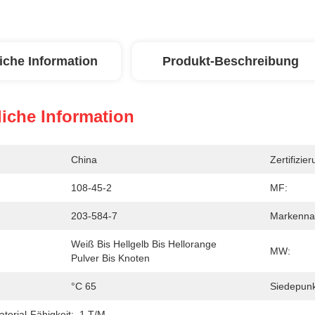
iche Information
Produkt-Beschreibung
iche Information
China
Zertifizier
108-45-2
MF:
203-584-7
Markenna
Weiß Bis Hellgelb Bis Hellorange 
MW:
Pulver Bis Knoten
°C 65
Siedepunk
erial-Fähigkeit:
1 T/M