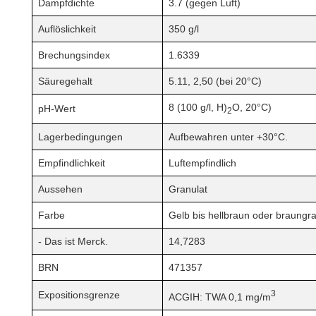
Dampfdichte
3.7 (gegen Luft)
Auflöslichkeit
350 g/l
Brechungsindex
1.6339
Säuregehalt
5.11, 2,50 (bei 20°C)
8 (100 g/l, H)
O, 20°C)
pH-Wert
2
Lagerbedingungen
Aufbewahren unter +30°C.
Empfindlichkeit
Luftempfindlich
Aussehen
Granulat
Farbe
Gelb bis hellbraun oder braungr
- Das ist Merck.
14,7283
BRN
471357
3
Expositionsgrenze
ACGIH: TWA 0,1 mg/m