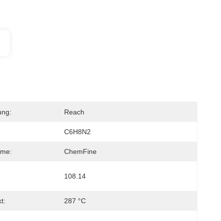
ung:
Reach
C6H8N2
me:
ChemFine
108.14
t:
287 °C