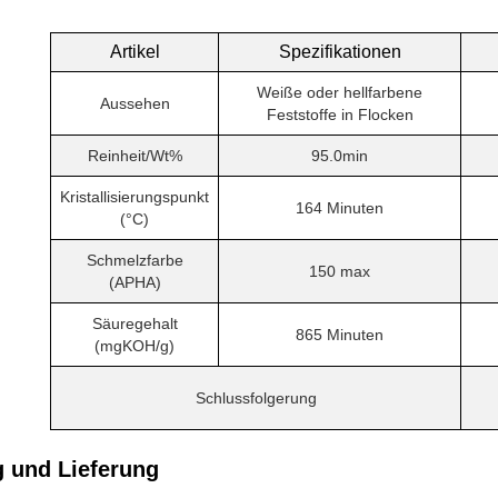
Artikel
Spezifikationen
Weiße oder hellfarbene
Aussehen
Feststoffe in Flocken
Reinheit/Wt%
95.0min
Kristallisierungspunkt
164 Minuten
(°C)
Schmelzfarbe
150 max
(APHA)
Säuregehalt
865 Minuten
(mgKOH/g)
Schlussfolgerung
 und Lieferung