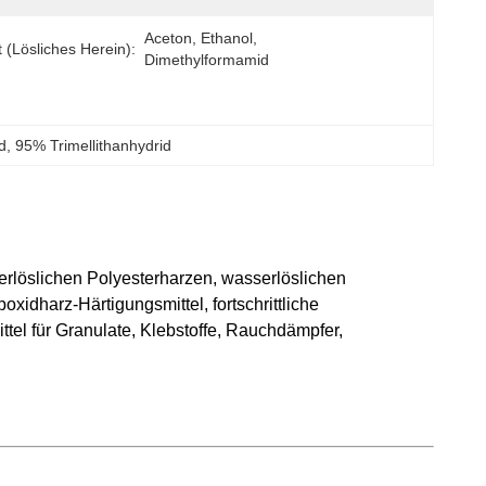
Aceton, Ethanol, 
t (Lösliches Herein):
Dimethylformamid
d
, 
95% Trimellithanhydrid
erlöslichen Polyesterharzen, wasserlöslichen
dharz-Härtigungsmittel, fortschrittliche
ttel für Granulate, Klebstoffe, Rauchdämpfer,