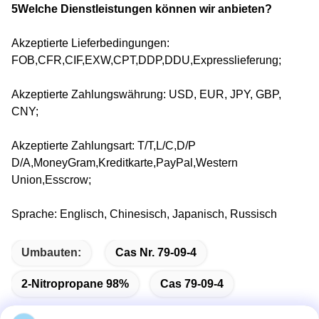
5Welche Dienstleistungen können wir anbieten?
Akzeptierte Lieferbedingungen:
FOB,CFR,CIF,EXW,CPT,DDP,DDU,Expresslieferung;
Akzeptierte Zahlungswährung: USD, EUR, JPY, GBP,
CNY;
Akzeptierte Zahlungsart: T/T,L/C,D/P
D/A,MoneyGram,Kreditkarte,PayPal,Western
Union,Esscrow;
Sprache: Englisch, Chinesisch, Japanisch, Russisch
Umbauten:
Cas Nr. 79-09-4
2-Nitropropane 98%
Cas 79-09-4