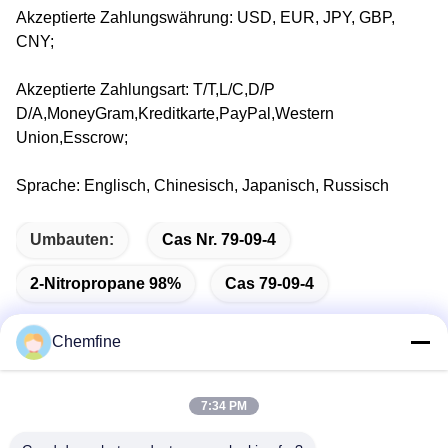
Akzeptierte Zahlungswährung: USD, EUR, JPY, GBP,
CNY;
Akzeptierte Zahlungsart: T/T,L/C,D/P
D/A,MoneyGram,Kreditkarte,PayPal,Western
Union,Esscrow;
Sprache: Englisch, Chinesisch, Japanisch, Russisch
Umbauten:
Cas Nr. 79-09-4
2-Nitropropane 98%
Cas 79-09-4
Chemfine
Schnelle Kontaktaufnahme
7:34 PM