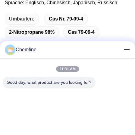
Sprache: Englisch, Chinesisch, Japanisch, Russisch
Umbauten:
Cas Nr. 79-09-4
2-Nitropropane 98%
Cas 79-09-4
Chemfine
Schnelle Kontaktaufnahme
11:31 AM
Good day, what product are you looking for?
Adresse
Raum 924, Straße No.813 Yinxiu, Wuxi-Stadt, Jiangsu,
China
Telefon
86- 510-82753588
E-Mail