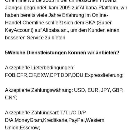
Chemfine wurde 2003 in der chinesischen Provinz
Jiangsu gegründet, kam 2005 zur Alibaba-Plattform, wir
haben bereits viele Jahre Erfahrung im Online-
Handel.Chemfine schließt sich dem SKA (Super
KeyAccount) auf Alibaba an., um den Kunden einen
besseren Service zu bieten
5Welche Dienstleistungen können wir anbieten?
Akzeptierte Lieferbedingungen:
FOB,CFR,CIF,EXW,CPT,DDP,DDU,Expresslieferung;
Akzeptierte Zahlungswährung: USD, EUR, JPY, GBP,
CNY;
Akzeptierte Zahlungsart: T/T,L/C,D/P
D/A,MoneyGram,Kreditkarte,PayPal,Western
Union,Esscrow;