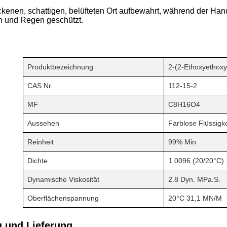
ckenen, schattigen, belüfteten Ort aufbewahrt, während der Ha
n und Regen geschützt.
Produktbezeichnung
2-(2-Ethoxyethoxy
CAS Nr.
112-15-2
MF
C8H16O4
Aussehen
Farblose Flüssigke
Reinheit
99% Min
Dichte
1.0096 (20/20°C)
Dynamische Viskosität
2.8 Dyn. MPa.s.
Oberflächenspannung
20°C 31,1 MN/m
 und Lieferung