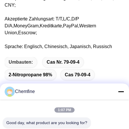
CNY;
Akzeptierte Zahlungsart: T/T,L/C,D/P
D/A,MoneyGram,Kreditkarte,PayPal,Western
Union,Esscrow;
Sprache: Englisch, Chinesisch, Japanisch, Russisch
Umbauten:
Cas Nr. 79-09-4
2-Nitropropane 98%
Cas 79-09-4
Chemfine
Schnelle Kontaktaufnahme
1:07 PM
Good day, what product are you looking for?
Adresse