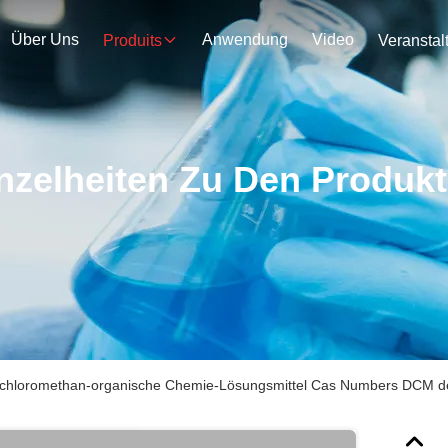
Über Uns
Anwendung
Video
Produits
nzelheiten Zu Den Produk
ichloromethan-organische Chemie-Lösungsmittel Cas Numbers DCM de