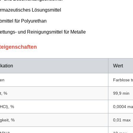
rmazeutisches Lösungsmittel
bmittel für Polyurethan
ettungs- und Reinigungsmittel für Metalle
teigenschaften
ikation
Wert
en
Farblose t
t, %
99,9 min
HCl), %
0,0004 m
gkeit, %
0,01 max