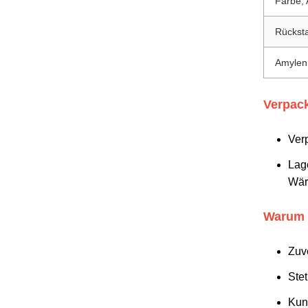
Farbe,
Rückst
Amylen
Verpac
Ver
Lage
Wär
Warum 
Zuv
Stet
Kun