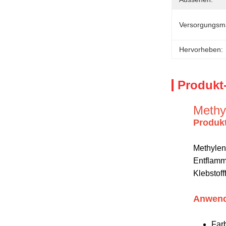
Versorgungsmat
Hervorheben:
Produkt
Methy
Produk
Methylen
Entflammb
Klebstof
Anwen
Far