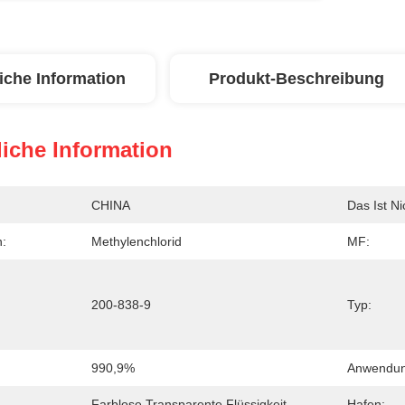
iche Information
Produkt-Beschreibung
iche Information
CHINA
Das Ist Ni
:
Methylenchlorid
MF:
200-838-9
Typ:
990,9%
Anwendun
Farblose Transparente Flüssigkeit
Hafen: