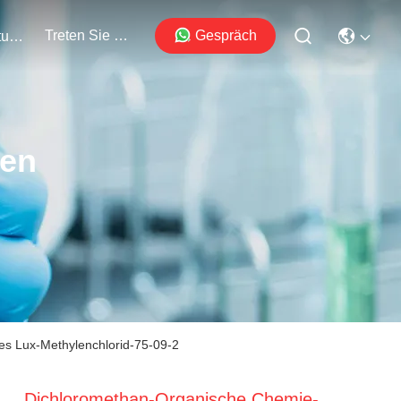
Treten Sie Mit Uns In Verbindung
Gespräch
Veranstaltungen
ten
s Lux-Methylenchlorid-75-09-2
Dichloromethan-Organische Chemie-