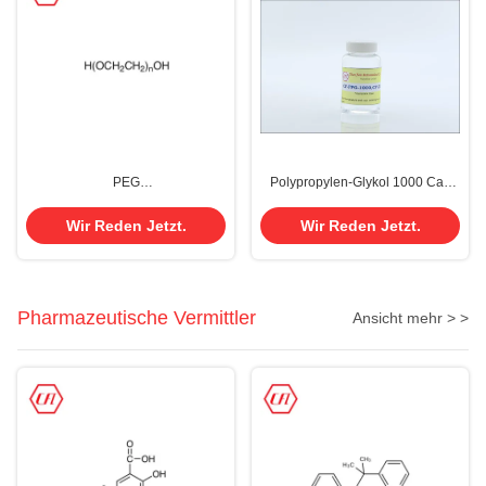
PEG
Polypropylen-Glykol 1000 Cas
200/400/800/1000/4000/8000
25322-69-4 Ppg pulverisieren
Polyethylenglycol PEG Cas
flüssiges
Wir Reden Jetzt.
Wir Reden Jetzt.
25322-68-3
Pharmazeutische Vermittler
Ansicht mehr > >