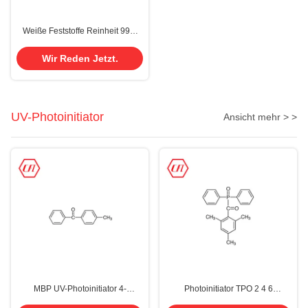
Weiße Feststoffe Reinheit 99%
Chemische Zwischenprodukte P-
Terphenyl CAS 92-94-4
Wir Reden Jetzt.
UV-Photoinitiator
Ansicht mehr > >
MBP UV-Photoinitiator 4-
Photoinitiator TPO 2 4 6
Methylbenzophenone CAS 134-
Trimethylbenzoyldiphenylphosphinox