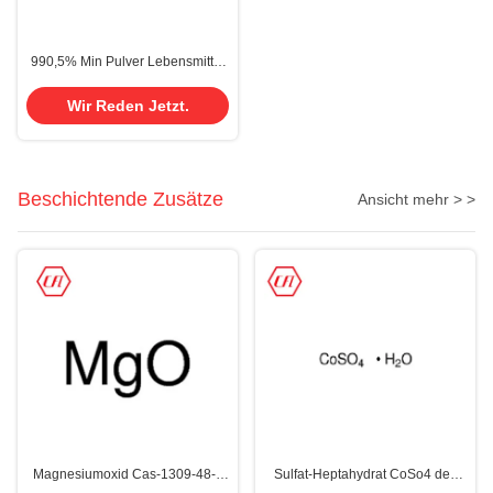
990,5% Min Pulver Lebensmittel
Kosmetik CAS 2216-51-5
Menthol Kristall L-Menthol
Wir Reden Jetzt.
Beschichtende Zusätze
Ansicht mehr > >
Magnesiumoxid Cas-1309-48-4
Sulfat-Heptahydrat CoSo4 des