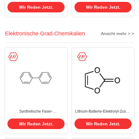
MgO-Landwirtschafts-Grad,
Kobalt-Cas10026-24-1.
Elektron-Grad,
Industrieller Gebrauch 7H2O
Wir Reden Jetzt.
Wir Reden Jetzt.
Nahrungsmittelgrad
Elektronische Grad-Chemikalien
Ansicht mehr > >
Synthetische Faser-
Lithium-Batterie-Elektrolyt-Zusatz
Biphenyl/Diphenyl- BP CAS 92-
VC 99,95% Vinylene
52-4
karbonisieren CAS 872-36-6
Wir Reden Jetzt.
Wir Reden Jetzt.