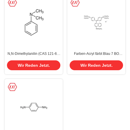
N,N-Dimethylanilin (CAS 121-69-
Farben-Acryl färbt Blau 7 BO
7)
C.I.Basic für ledernes Gewebe
Cas 2390-60-5
Wir Reden Jetzt.
Wir Reden Jetzt.