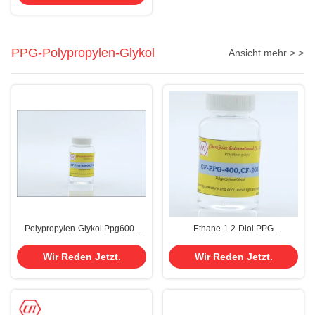
PPG-Polypropylen-Glykol
Ansicht mehr > >
Polypropylen-Glykol Ppg6000
Ethane-1 2-Diol PPG
Ppg 6000 Cas 25322-69-4
Polypropylen-Glykol P 400 425
Cas 31923-84-9 Propoxylated
Wir Reden Jetzt.
Wir Reden Jetzt.