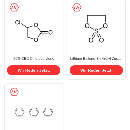
95% CEC Chloroethylene
Lithium-Batterie-Elektrolyt-Zusatz
Carbonate CAS 3967-54-2 klare
1 3 2-Dioxathiolane 2,2-Dioxide
Flüssigkeit
CAS 1072-53-3
Wir Reden Jetzt.
Wir Reden Jetzt.