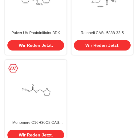
Pulver UV-Photoinitiator BDK
Reinheit CASs 5888-33-5
Benzil Dimethyl 2,2-Dimethoxy-2-
C13H20O2 Iboa Isobornyl
Phenylacetophenone 24650-42-8
Acrylat-99,0%
Wir Reden Jetzt.
Wir Reden Jetzt.
Monomere C16H30O2 CAS
2399-48-6 Tetrahydrofurfuryl der
Acrylat-99,0% Reinheits-THFA
Wir Reden Jetzt.