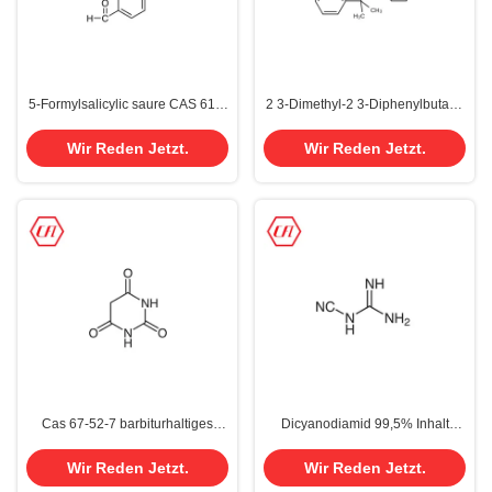
5-Formylsalicylic saure CAS 616-
2 3-Dimethyl-2 3-Diphenylbutane
76-2 Säure 5-Formyl-2-
Initiator CAS 1889-67-4
Hydroxybenzoic
pharmazeutische Vermittler-
Wir Reden Jetzt.
Wir Reden Jetzt.
Produkte
Cas 67-52-7 barbiturhaltiges
Dicyanodiamid 99,5% Inhalt
Malonylurea Barbitursure
DCDA CAS 461-58-5
Arbibtone eine Pharma-
Wir Reden Jetzt.
Wir Reden Jetzt.
Vermittler-Chemikalie