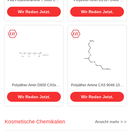
Pea Polyetheramine T 5000 CAS
Polyether Amin D230 / D400 /
64852-22-8 für Polyurethan-
D2000 / T403 / T5000 CAS 9046-
System
10-0
Wir Reden Jetzt.
Wir Reden Jetzt.
Polyäther-Amin D600 CASs
Polyäther Amine CAS 9046-10-0
65605-36-9
für PU-System-Wind Vane Wind
Blade CFL1000
Wir Reden Jetzt.
Wir Reden Jetzt.
Kosmetische Chemikalien
Ansicht mehr > >