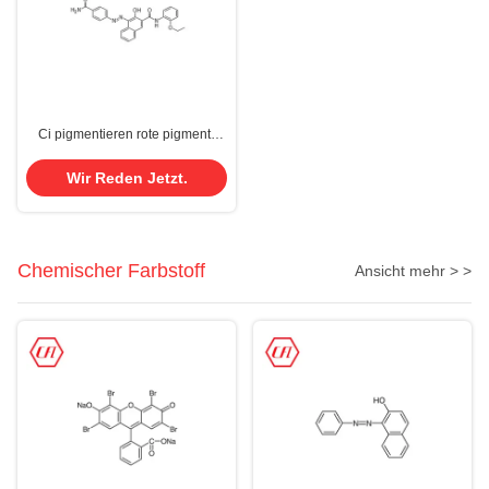
Ci pigmentieren rote pigment-
Tinten-Farben-chemisches
Pigment 170 Cas 2786-76-7
Wir Reden Jetzt.
Plastikgummi
Chemischer Farbstoff
Ansicht mehr > >