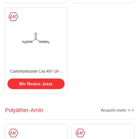
Carbohydrazide Cas 497-18-7
chemisches 1,3-DIAMINOUREA
Carbonicacid, Dihydrazide
Wir Reden Jetzt.
Polyäther-Amin
Ansicht mehr > >