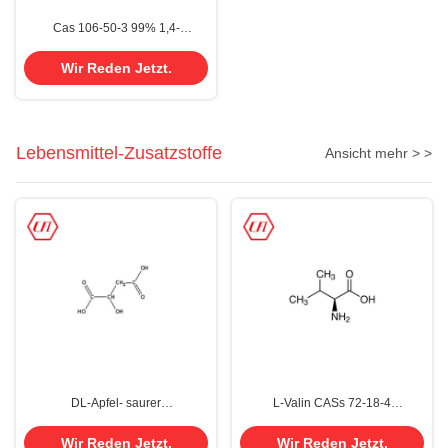
Cas 106-50-3 99% 1,4-
Phenylendiamin P-
Phenylendiamin PPD PDA
Wir Reden Jetzt.
Lebensmittel-Zusatzstoffe
Ansicht mehr > >
DL-Apfel- saurer
L-Valin CASs 72-18-4
Nahrungsmittelgrad 99,0%
pulverisieren weiße kristallene
100,5% Nr Cas 617-48-1
Nahrungsmittelgrad-
Wir Reden Jetzt.
Wir Reden Jetzt.