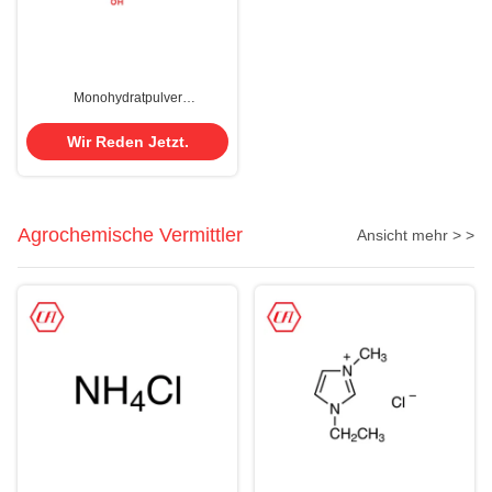
Monohydratpulver
Traubenzuckers C6H14O7 CASs
5996-10-1 in der Nahrung
Wir Reden Jetzt.
Agrochemische Vermittler
Ansicht mehr > >