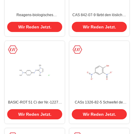
Reagens-biologisches
CAS 842-07-9 färbt den löslichen
wasserlösliches saures rotes 87
gelben 14 Chemikalien-Farbstoff
Eosin Y färbt CAS 17372-87-1
Wir Reden Jetzt.
Wir Reden Jetzt.
BASIC-ROT 51 Ci der Nr.-12270-
CASs 1326-82-5 Schwefel der
25-6 des basischen Farbstoffes
Zerstreungs-Schwefel-Färbungs-
lösliche chemische Farbstoff-
Baumwolle200% BR220%
Wir Reden Jetzt.
Wir Reden Jetzt.
schwarz