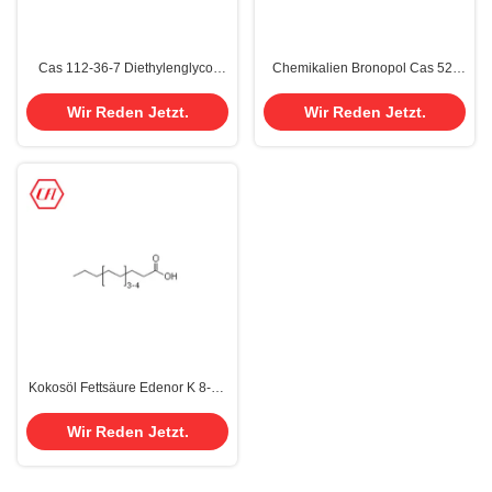
Cas 112-36-7 Diethylenglycol
Chemikalien Bronopol Cas 52-
Diethylether Reinheit 99%
51-7 benutzt in den kosmetische
Produkt-kosmetischen
Wir Reden Jetzt.
Wir Reden Jetzt.
Chemikalien
Kokosöl Fettsäure Edenor K 8-18
MY Fettsäuren CONUT ACID
CAS 61788-47-4
Wir Reden Jetzt.