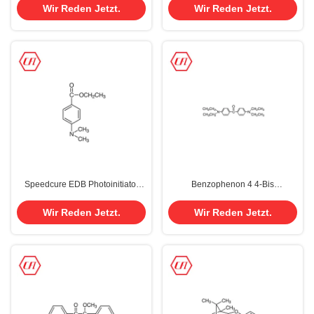
84-9
CAS 75980-60-8
Wir Reden Jetzt.
Wir Reden Jetzt.
Speedcure EDB Photoinitiator
Benzophenon 4 4-Bis
Ethyl-4-Dimethylaminobenzoate
(Dimethylamin-) Photoinitiator
CAS 10287-53-3 C11H16NO2
EMK CAS 90-93-7
Wir Reden Jetzt.
Wir Reden Jetzt.