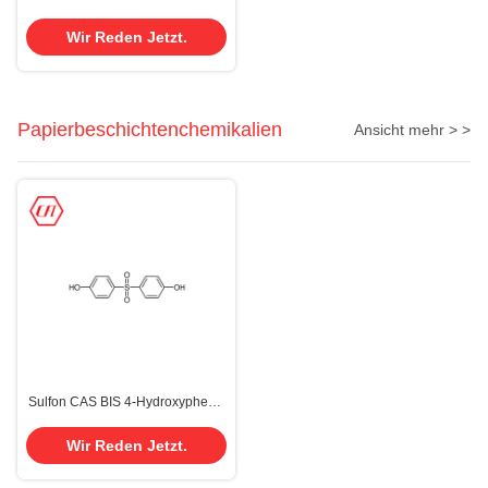
Raffinierte einzigartige Düfte
Wir Reden Jetzt.
Papierbeschichtenchemikalien
Ansicht mehr > >
Sulfon CAS BIS 4-Hydroxyphenyl
80-09-1 C12H10O4S-
Papierbeschichtungs-
Wir Reden Jetzt.
Chemikalien