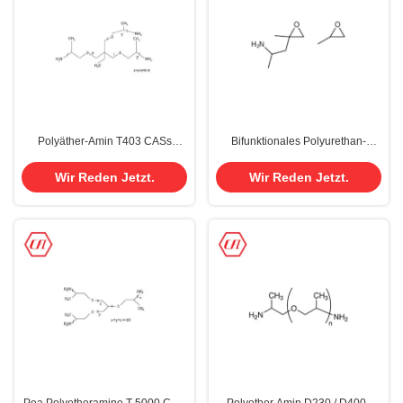
Polyäther-Amin T403 CASs
Bifunktionales Polyurethan-
39423-51-3
System des Polyäther-Amin-
M600 CAS 83713-01-3
Wir Reden Jetzt.
Wir Reden Jetzt.