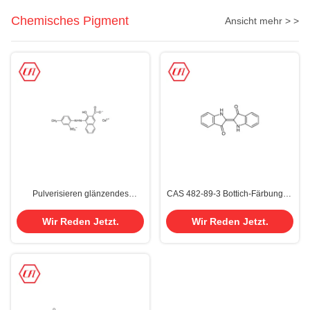
Chemisches Pigment
Ansicht mehr > >
Pulverisieren glänzendes
CAS 482-89-3 Bottich-Färbungen
Pigment Symuler der Karmin-6b
der Indigo-Pigment-taubenblaue
300 Tinten-350k rote 57 Cas
Mantel-Baumwolle94%
Wir Reden Jetzt.
Wir Reden Jetzt.
5281-04-9