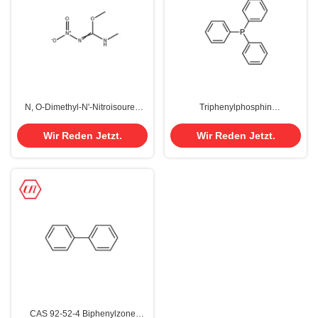
N, O-Dimethyl-N'-Nitroisourea
Triphenylphosphin
CAS 255708-80-6
Triphenylphosphin 603-35-0
agrochemische Vermittler
99,9%
Wir Reden Jetzt.
Wir Reden Jetzt.
CAS 92-52-4 Biphenylzone