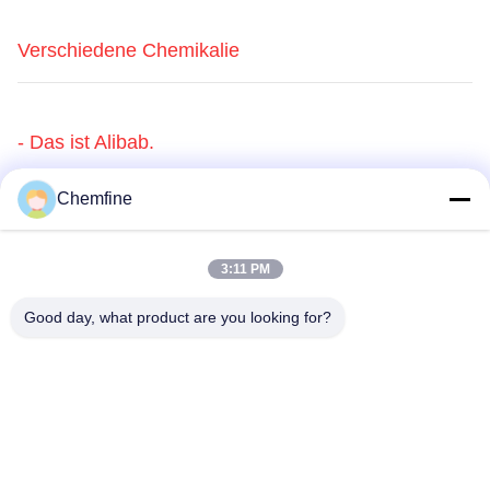
Verschiedene Chemikalie
- Das ist Alibab.
Chemfine
Schnelle Kontaktaufnahme
3:11 PM
Good day, what product are you looking for?
Adresse
Raum 924, Straße No.813 Yinxiu, Wuxi-Stadt, Jiangsu,
China
Telefon
86- 510-82753588