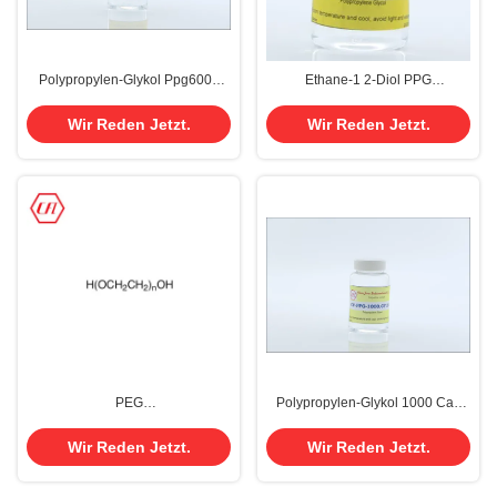
Polypropylen-Glykol Ppg6000
Ethane-1 2-Diol PPG
Ppg 6000 Cas 25322-69-4
Polypropylen-Glykol P 400 425
Cas 31923-84-9 Propoxylated
Wir Reden Jetzt.
Wir Reden Jetzt.
PEG
Polypropylen-Glykol 1000 Cas
200/400/800/1000/4000/8000
25322-69-4 Ppg pulverisieren
Polyethylenglycol PEG Cas
flüssiges
Wir Reden Jetzt.
Wir Reden Jetzt.
25322-68-3