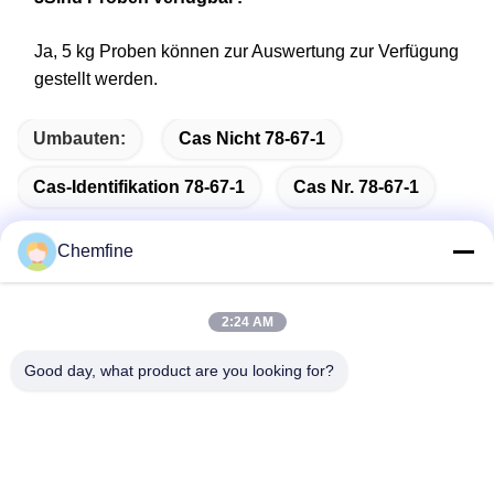
Ja, 5 kg Proben können zur Auswertung zur Verfügung
gestellt werden.
Umbauten:
Cas Nicht 78-67-1
Cas-Identifikation 78-67-1
Cas Nr. 78-67-1
Chemfine
Schnelle Kontaktaufnahme
2:24 AM
Good day, what product are you looking for?
Adresse
Raum 924, Straße No.813 Yinxiu, Wuxi-Stadt, Jiangsu,
China
Telefon