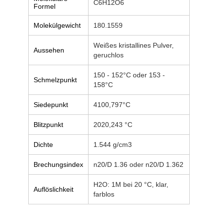
C6H12O6
Formel
Molekülgewicht
180.1559
Weißes kristallines Pulver,
Aussehen
geruchlos
150 - 152°C oder 153 -
Schmelzpunkt
158°C
Siedepunkt
4100,797°C
Blitzpunkt
2020,243 °C
Dichte
1.544 g/cm3
Brechungsindex
n20/D 1.36 oder n20/D 1.362
H2O: 1M bei 20 °C, klar,
Auflöslichkeit
farblos