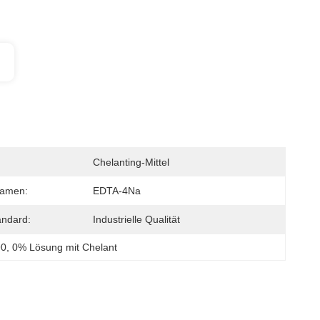
Chelanting-Mittel
Namen:
EDTA-4Na
andard:
Industrielle Qualität
90
, 
0% Lösung mit Chelant