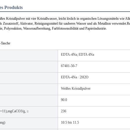
es Produkts
ißes Kristallpulver mit vier Kristallwasser, leicht löslich in organischen Lösungsmitteln wie Alk
ls Zusatzstoff, Aktivator, Reinigungsmittel für sauberes Wasser und als Metallion verwendet
e, Polyreaktion, Wasseraufbereitung, Farbfotosensibilität und Papierindustrie.
-Tasche
EDTA-4Na; EDTA 4Na
67401-50-7
EDTA-4Na · 2H2O
Weißes Kristallpulver
90.0
pH=11),mgCaCO3/g, ≥
236
ung)
10.5 bis 11.5