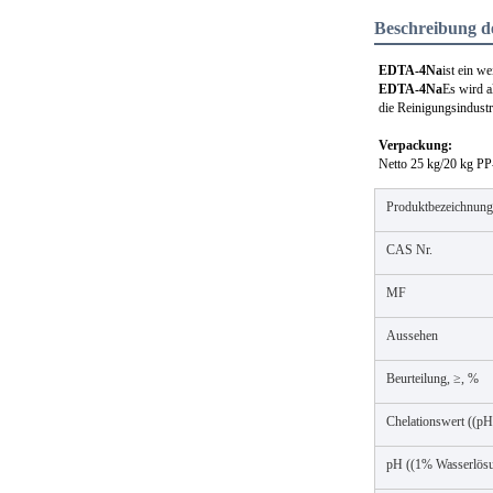
Beschreibung d
EDTA-4Na
ist ein we
EDTA-4Na
Es wird a
die Reinigungsindustri
Verpackung:
Netto 25 kg/20 kg PP
Produktbezeichnung
CAS Nr.
MF
Aussehen
Beurteilung, ≥, %
Chelationswert ((
pH ((1% Wasserlös