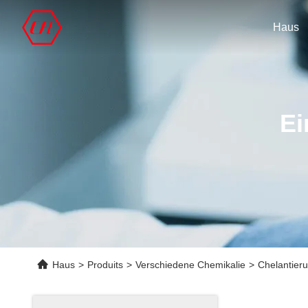
Haus
Ei
Haus
>
Produits
>
Verschiedene Chemikalie
>
Chelantier