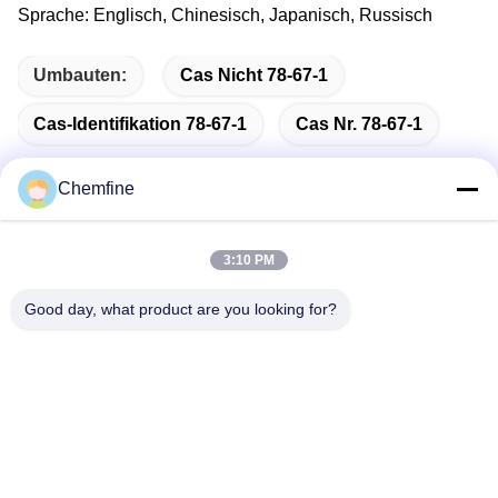
Sprache: Englisch, Chinesisch, Japanisch, Russisch
Umbauten:
Cas Nicht 78-67-1
Cas-Identifikation 78-67-1
Cas Nr. 78-67-1
Chemfine
Schnelle Kontaktaufnahme
3:10 PM
Good day, what product are you looking for?
Adresse
Raum 924, Straße No.813 Yinxiu, Wuxi-Stadt, Jiangsu,
China
Telefon
86- 510-82753588
E-Mail