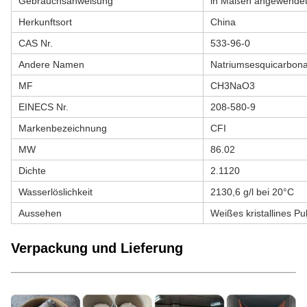
Gebrauchsanweisung
in Maßen angewende
Herkunftsort
China
CAS Nr.
533-96-0
Andere Namen
Natriumsesquicarbona
MF
CH3NaO3
EINECS Nr.
208-580-9
Markenbezeichnung
CFI
MW
86.02
Dichte
2.1120
Wasserlöslichkeit
2130,6 g/l bei 20°C
Aussehen
Weißes kristallines Pu
Verpackung und Lieferung