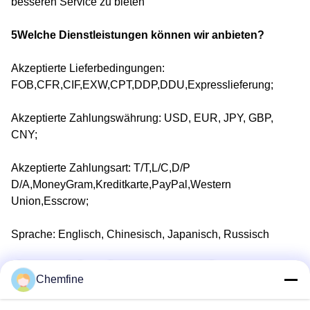
besseren Service zu bieten
5Welche Dienstleistungen können wir anbieten?
Akzeptierte Lieferbedingungen:
FOB,CFR,CIF,EXW,CPT,DDP,DDU,Expresslieferung;
Akzeptierte Zahlungswährung: USD, EUR, JPY, GBP,
CNY;
Akzeptierte Zahlungsart: T/T,L/C,D/P
D/A,MoneyGram,Kreditkarte,PayPal,Western
Union,Esscrow;
Sprache: Englisch, Chinesisch, Japanisch, Russisch
Umbauten:
Cas Nicht 617-48-1
Chemfine
72-18-4 Cas Nein