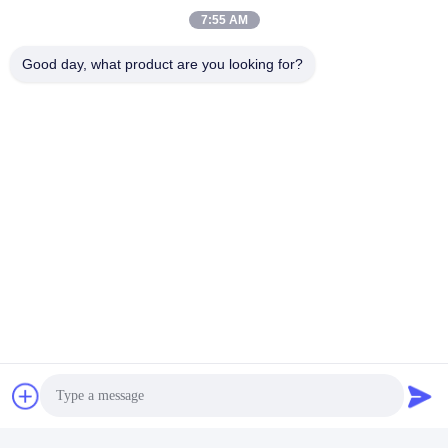
7:55 AM
L-Valin-Pulver CASs 72-18-4
Good day, what product are you looking for?
Schnelle Kontaktaufnahme
Adresse
Raum 924, Straße No.813 Yinxiu, Wuxi-Stadt, Jiangsu,
China
Telefon
86- 510-82753588
E-Mail
info@chemfineinternational.com