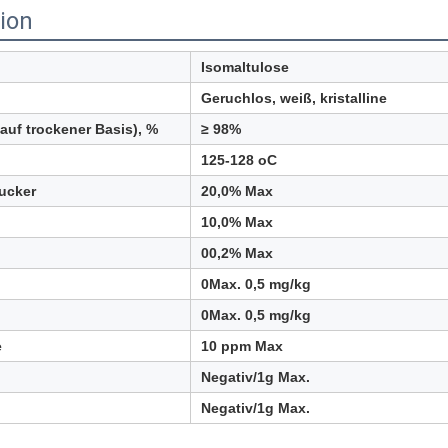
tion
Isomaltulose
Geruchlos, weiß, kristalline
auf trockener Basis), %
≥ 98%
125-128 oC
ucker
20,0% Max
10,0% Max
00,2% Max
0Max. 0,5 mg/kg
0Max. 0,5 mg/kg
e
10 ppm Max
Negativ/1g Max.
Negativ/1g Max.