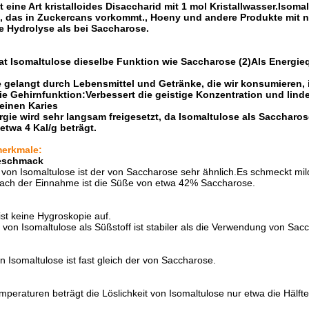
t eine Art kristalloides Disaccharid mit 1 mol Kristallwasser.Isoma
, das in Zuckercans vorkommt., Hoeny und andere Produkte mit 
 Hydrolyse als bei Saccharose.
at Isomaltulose dieselbe Funktion wie Saccharose (2)Als Energie
e gelangt durch Lebensmittel und Getränke, die wir konsumieren
die Gehirnfunktion:Verbessert die geistige Konzentration und lin
keinen Karies
rgie wird sehr langsam freigesetzt, da Isomaltulose als Saccharo
etwa 4 Kal/g beträgt.
merkmale:
eschmack
on Isomaltulose ist der von Saccharose sehr ähnlich.Es schmeckt mil
ach der Einnahme ist die Süße von etwa 42% Saccharose.
st keine Hygroskopie auf.
von Isomaltulose als Süßstoff ist stabiler als die Verwendung von Sac
on Isomaltulose ist fast gleich der von Saccharose.
mperaturen beträgt die Löslichkeit von Isomaltulose nur etwa die Hälf