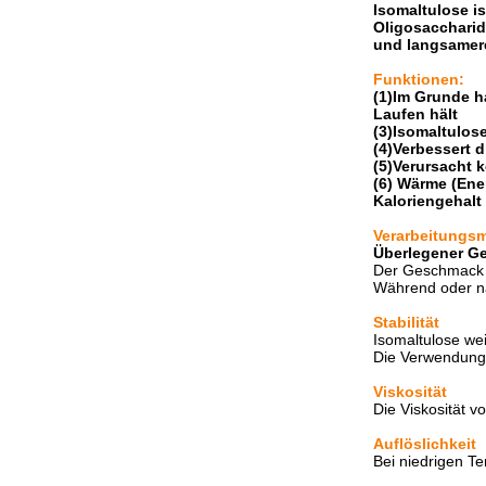
Isomaltulose is
Oligosaccharid
und langsamere
Funktionen:
(1)Im Grunde h
Laufen hält
(3)Isomaltulos
(4)Verbessert 
(5)Verursacht 
(6) Wärme (Ene
Kaloriengehalt 
Verarbeitungs
Überlegener G
Der Geschmack v
Während oder n
Stabilität
Isomaltulose wei
Die Verwendung 
Viskosität
Die Viskosität v
Auflöslichkeit
Bei niedrigen Te