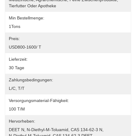
Tierfutter Oder Apotheke
Min Bestellmenge:
1Tons
Preis:
USD800-1600/ T
Lieferzeit:
30 Tage
Zahlungsbedingungen:
L/C, T/T
Versorgungsmaterial-Fähigkeit:
100 T/m
Hervorheben:
DEET N
, 
N-Diethyl-M-Toluamid
, 
CAS 134-62-3 N
, 
N-Diethyl-M-Toluamid
, 
CAS 134-62-3 DEET