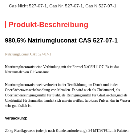
Cas Nicht 527-07-1
, 
Cas Nr. 527-07-1
, 
Cas N 527-07-1
Produkt-Beschreibung
980,5% Natriumgluconat CAS 527-07-1
Natriumgluconat CAS
527-07-1
Natriumgluconat
ist eine Verbindung mit der Formel NaC6H11O7. Es ist das 
Natriumsalz von Glukonsäure.
Natriumgluconat
ist weit verbreitet in der Textilfärbung, im Druck und in der 
Oberflächenwasserbehandlung von Metallen. Es wird auch als Chelatmittel, als 
Oberflächenreinigungsmittel für Stahl, als Reinigungsmittel für Glasflaschen,und als 
Chelatmittel für ZementEs handelt sich um ein weißes, farbloses Pulver, das in Wasser 
sehr gut löslich ist.
Verpackung:
25 kg Plastikgewebe (oder je nach Kundenanforderung); 24 MT/20'FCL mit Paletten.