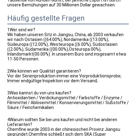
Tausende von Kunden Gunst, der jährliche Export ist durch 
unsere Bemühungen auf 30 Millionen Dollar gewachsen.
Häufig gestellte Fragen
1Wer sind wir?
Wir haben unseren Sitz in Jiangsu, China, ab 2003 verkaufen
wir nach Ostasien ((64.00%), Nordamerika ((13.00%),
Südeuropa ((12.00%), Westeuropa ((6.00%), Südostasien
((2.00%), Südamerika ((00.00%),Osteuropa.00%),
Inlandsmarkt(00.00%). In unserem Büro sind insgesamt etwa
11-50 Personen.
2Wie können wir Qualität garantieren?
Vor der Serienproduktion immer eine Vorproduktionsprobe;
Immer endgültige Inspektion vor dem Versand;
3Was kannst du von uns kaufen?
Antioxidantien / Verdickungsmittel / Farbstoffe / Enzyme /
Filmmittel / Ablösemittel / Konservierungsmittel / Süßstoffe /
Säure / Feinchemikalien
4Warum sollten Sie bei uns kaufen und nicht bei anderen
Lieferanten?
Chemfine wurde 2003 in der chinesischen Provinz Jiangsu
gegründet.Chemfine schließt sich dem SKA (Super