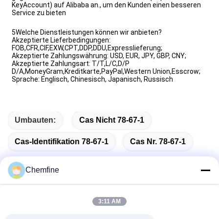
KeyAccount) auf Alibaba an., um den Kunden einen besseren
Service zu bieten
5Welche Dienstleistungen können wir anbieten?
Akzeptierte Lieferbedingungen:
FOB,CFR,CIF,EXW,CPT,DDP,DDU,Expresslieferung;
Akzeptierte Zahlungswährung: USD, EUR, JPY, GBP, CNY;
Akzeptierte Zahlungsart: T/T,L/C,D/P
D/A,MoneyGram,Kreditkarte,PayPal,Western Union,Esscrow;
Sprache: Englisch, Chinesisch, Japanisch, Russisch
Umbauten:
Cas Nicht 78-67-1
Cas-Identifikation 78-67-1
Cas Nr. 78-67-1
Chemfine
Schnelle Kontaktaufnahme
3:11 AM