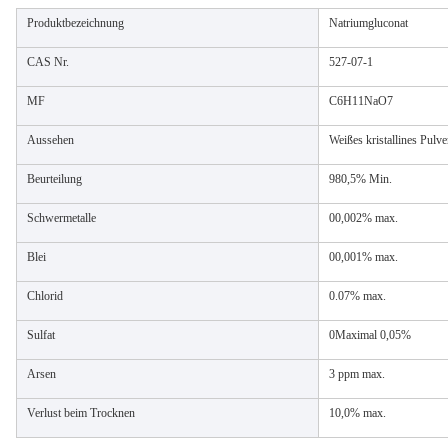
Produktbezeichnung
Natriumgluconat
CAS Nr.
527-07-1
MF
C6H11NaO7
Aussehen
Weißes kristallines Pulve
Beurteilung
980,5% Min.
Schwermetalle
00,002% max.
Blei
00,001% max.
Chlorid
0.07% max.
Sulfat
0Maximal 0,05%
Arsen
3 ppm max.
Verlust beim Trocknen
10,0% max.