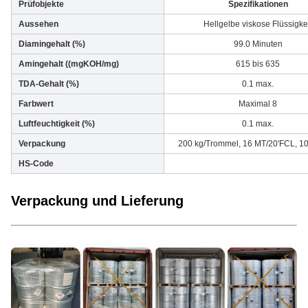
Prüfobjekte
Spezifikationen
Aussehen
Hellgelbe viskose Flüssigke
Diamingehalt (%)
99.0 Minuten
Amingehalt ((mgKOH/mg)
615 bis 635
TDA-Gehalt (%)
0.1 max.
Farbwert
Maximal 8
Luftfeuchtigkeit (%)
0.1 max.
Verpackung
200 kg/Trommel, 16 MT/20'FCL, 1
HS-Code
Verpackung und Lieferung