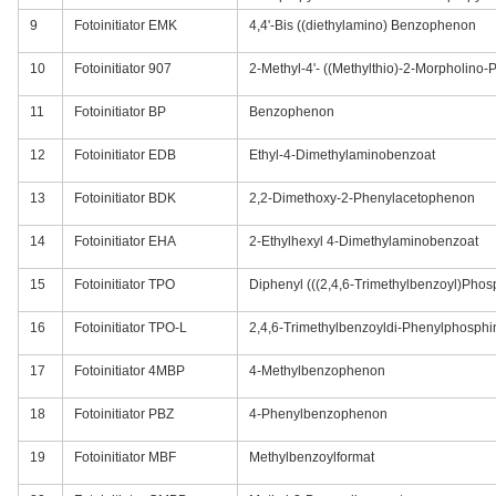
9
Fotoinitiator EMK
4,4'-Bis ((diethylamino) Benzophenon
10
Fotoinitiator 907
2-Methyl-4'- ((Methylthio)-2-Morpholino
11
Fotoinitiator BP
Benzophenon
12
Fotoinitiator EDB
Ethyl-4-Dimethylaminobenzoat
13
Fotoinitiator BDK
2,2-Dimethoxy-2-Phenylacetophenon
14
Fotoinitiator EHA
2-Ethylhexyl 4-Dimethylaminobenzoat
15
Fotoinitiator TPO
Diphenyl (((2,4,6-Trimethylbenzoyl)Phos
16
Fotoinitiator TPO-L
2,4,6-Trimethylbenzoyldi-Phenylphosphi
17
Fotoinitiator 4MBP
4-Methylbenzophenon
18
Fotoinitiator PBZ
4-Phenylbenzophenon
19
Fotoinitiator MBF
Methylbenzoylformat