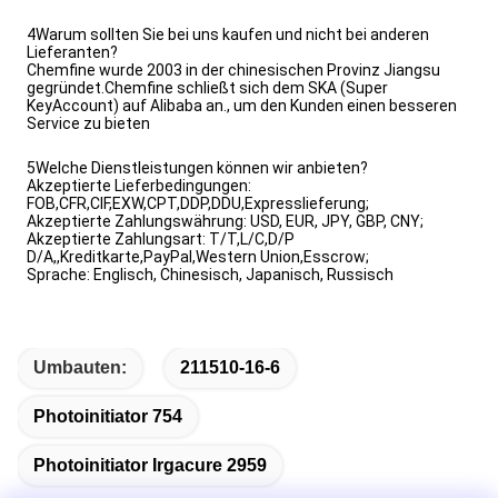
4Warum sollten Sie bei uns kaufen und nicht bei anderen
Lieferanten?
Chemfine wurde 2003 in der chinesischen Provinz Jiangsu
gegründet.Chemfine schließt sich dem SKA (Super
KeyAccount) auf Alibaba an., um den Kunden einen besseren
Service zu bieten
5Welche Dienstleistungen können wir anbieten?
Akzeptierte Lieferbedingungen:
FOB,CFR,CIF,EXW,CPT,DDP,DDU,Expresslieferung;
Akzeptierte Zahlungswährung: USD, EUR, JPY, GBP, CNY;
Akzeptierte Zahlungsart: T/T,L/C,D/P
D/A,,Kreditkarte,PayPal,Western Union,Esscrow;
Sprache: Englisch, Chinesisch, Japanisch, Russisch
Umbauten:
211510-16-6
Photoinitiator 754
Photoinitiator Irgacure 2959