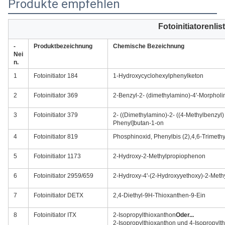
Produkte empfehlen
Fotoinitiatorenlis
-
Produktbezeichnung
Chemische Bezeichnung
Nei
n.
1
Fotoinitiator 184
1-Hydroxycyclohexylphenylketon
2
Fotoinitiator 369
2-Benzyl-2- (dimethylamino)-4'-Morphol
3
Fotoinitiator 379
2- ((Dimethylamino)-2- ((4-Methylbenzyl) 
Phenyl]butan-1-on
4
Fotoinitiator 819
Phosphinoxid, Phenylbis (2),4,6-Trimeth
5
Fotoinitiator 1173
2-Hydroxy-2-Methylpropiophenon
6
Fotoinitiator 2959/659
2-Hydroxy-4'-(2-Hydroxyyethoxy)-2-Met
7
Fotoinitiator DETX
2,4-Diethyl-9H-Thioxanthen-9-Ein
8
Fotoinitiator ITX
2-Isopropylthioxanthon
Oder...
2-Isopropylthioxanthon und 4-Isopropylt