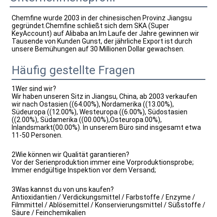
Chemfine wurde 2003 in der chinesischen Provinz Jiangsu 
gegründet.Chemfine schließt sich dem SKA (Super 
KeyAccount) auf Alibaba an.Im Laufe der Jahre gewinnen wir 
Tausende von Kunden Gunst, der jährliche Export ist durch 
unsere Bemühungen auf 30 Millionen Dollar gewachsen.
Häufig gestellte Fragen
1Wer sind wir?
Wir haben unseren Sitz in Jiangsu, China, ab 2003 verkaufen
wir nach Ostasien ((64.00%), Nordamerika ((13.00%),
Südeuropa ((12.00%), Westeuropa ((6.00%), Südostasien
((2.00%), Südamerika ((00.00%),Osteuropa.00%),
Inlandsmarkt(00.00%). In unserem Büro sind insgesamt etwa
11-50 Personen.
2Wie können wir Qualität garantieren?
Vor der Serienproduktion immer eine Vorproduktionsprobe;
Immer endgültige Inspektion vor dem Versand;
3Was kannst du von uns kaufen?
Antioxidantien / Verdickungsmittel / Farbstoffe / Enzyme /
Filmmittel / Ablösemittel / Konservierungsmittel / Süßstoffe /
Säure / Feinchemikalien