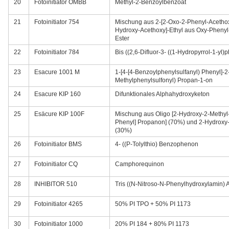
20
Fotoinitiator OMBB
Methyl-2-Benzoylbenzoat
21
Fotoinitiator 754
Mischung aus 2-[2-Oxo-2-Phenyl-Acethoxy
Hydroxy-Acethoxy]-Ethyl aus Oxy-Phenyl
Ester
22
Fotoinitiator 784
Bis ((2,6-Difluor-3- ((1-Hydropyrrol-1-yl)
23
Esacure 1001 M
1-[4-[4-Benzoylphenylsulfanyl) Phenyl]-2
Methylphenylsulfonyl) Propan-1-on
24
Esacure KIP 160
Difunktionales Alphahydroxyketon
25
Esäcure KIP 100F
Mischung aus Oligo [2-Hydroxy-2-Methyl-1
Phenyl] Propanon] (70%) und 2-Hydroxy
(30%)
26
Fotoinitiator BMS
4- ((P-Tolylthio) Benzophenon
27
Fotoinitiator CQ
Camphorequinon
28
INHIBITOR 510
Tris ((N-Nitroso-N-Phenylhydroxylamin) 
29
Fotoinitiator 4265
50% PI TPO + 50% PI 1173
30
Fotoinitiator 1000
20% PI 184 + 80% PI 1173