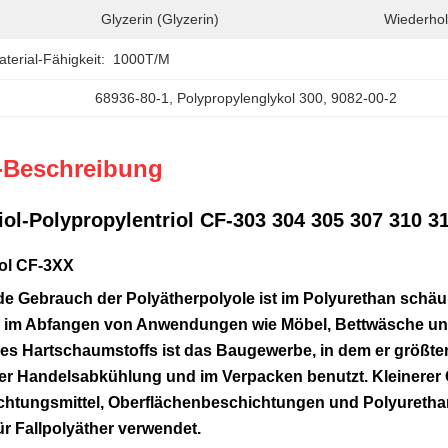
Glyzerin (Glyzerin)
Wiederhol
erial-Fähigkeit:
1000T/M
68936-80-1
, 
Polypropylenglykol 300
, 
9082-00-2
-Beschreibung
iol-Polypropylentriol CF-303 304 305 307 310 3
ol
CF-3XX
e Gebrauch der Polyätherpolyole ist im Polyurethan schäu
 im Abfangen von Anwendungen wie Möbel, Bettwäsche und 
es Hartschaumstoffs ist das Baugewerbe, in dem er größtent
der Handelsabkühlung und im Verpacken benutzt. Kleinerer 
chtungsmittel, Oberflächenbeschichtungen und Polyuretha
ür Fallpolyäther verwendet.