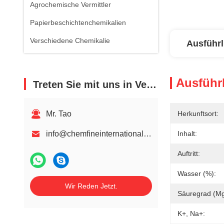
Agrochemische Vermittler
Papierbeschichtenchemikalien
Verschiedene Chemikalie
Ausführl
Ausführl
Treten Sie mit uns in Verbindung
Mr. Tao
Herkunftsort:
info@chemfineinternational.com
Inhalt:
Auftritt:
Wasser (%):
Wir Reden Jetzt.
Säuregrad (m
K+, Na+: