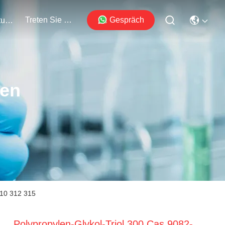
Treten Sie Mit Uns In Verbindung
Gespräch
Veranstaltungen
ten
310 312 315
Polypropylen-Glykol-Triol 300 Cas 9082-