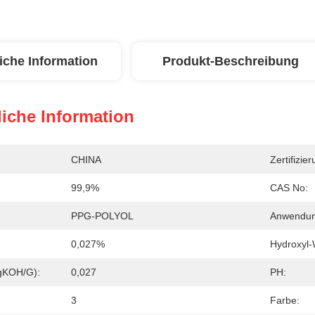
iche Information
Produkt-Beschreibung
iche Information
CHINA
Zertifizier
99,9%
CAS No:
PPG-POLYOL
Anwendun
0,027%
Hydroxyl
gKOH/g):
0,027
PH:
3
Farbe: