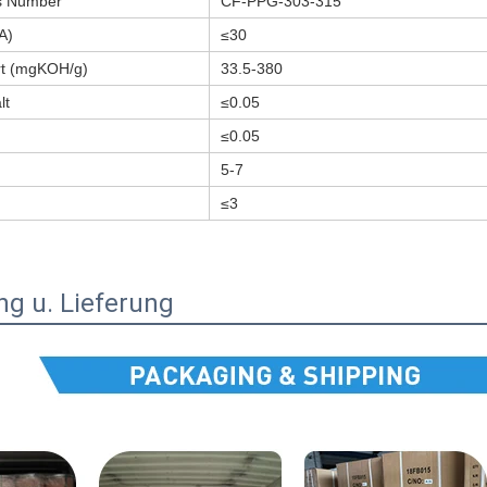
es Number
CF-PPG-303-315
A)
≤30
rt (mgKOH/g)
33.5-380
lt
≤0.05
≤0.05
5-7
≤3
g u. Lieferung