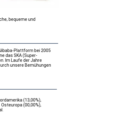
iche, bequeme und 
libaba-Plattform bei 2005 
ine das SKA (Super-
. Im Laufe der Jahre 
n durch unsere Bemühungen 
Nordamerika (13,00%),
 Osteuropa (00,00%),
l.