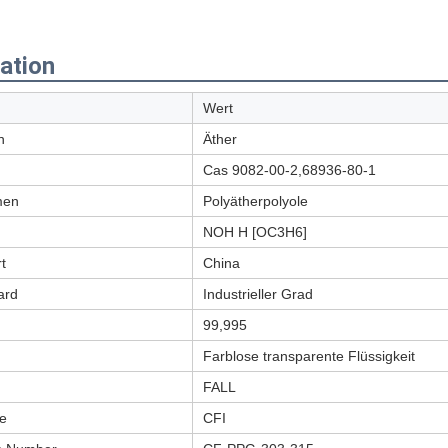
ation
Wert
n
Äther
Cas 9082-00-2,68936-80-1
men
Polyätherpolyole
NOH H [OC3H6]
t
China
ard
Industrieller Grad
99,995
Farblose transparente Flüssigkeit
FALL
e
CFI