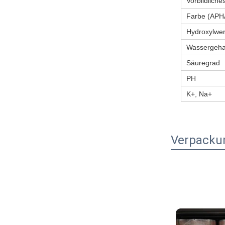
Vorbildlich
Farbe (APH
Hydroxylwe
Wassergeha
Säuregrad
PH
K+, Na+
Verpackun