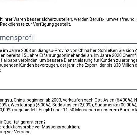
it Ihrer Waren besser sicherzustellen, werden Berufs-, umweltfreundl
 Packdienste zur Verfügung gestellt.
mensprofil
e im Jahre 2003 an Jiangsu-Provinz von China her. Schließen Sie sich A
aben bereits 15 Jahre Erfahrungsonlinehandel an. Im Jahre 2020 Chemf
 alibaba verbinden, um bessere Dienstleistung für Kunden zu erbringen
usenden Kunden bevorzugen, der jährliche Export, der bis $30 Millio
d.
iangsu, China, beginnen ab 2003, verkaufen nach Ost-Asien (64,00%), 
00%), Westeuropa (6,00%), Südostasien (2,00%), Südamerika (00,00%),
,00%) angesiedelt. Es gibt über 11-50 Menschen in unserem Büro tota
ir Qualität garantieren?
produktionsprobe vor Massenproduktion;
ng vor Versand;