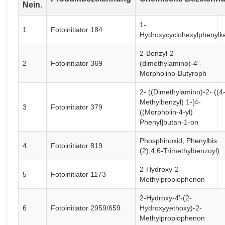
Nein.
1-
1
Fotoinitiator 184
Hydroxycyclohexylphenylk
2-Benzyl-2-
2
Fotoinitiator 369
(dimethylamino)-4'-
Morpholino-Butyroph
2- ((Dimethylamino)-2- ((4
Methylbenzyl) 1-[4-
3
Fotoinitiator 379
((Morpholin-4-yl)
Phenyl]butan-1-on
Phosphinoxid, Phenylbis
4
Fotoinitiator 819
(2),4,6-Trimethylbenzoyl)
2-Hydroxy-2-
5
Fotoinitiator 1173
Methylpropiophenon
2-Hydroxy-4'-(2-
6
Fotoinitiator 2959/659
Hydroxyyethoxy)-2-
Methylpropiophenon