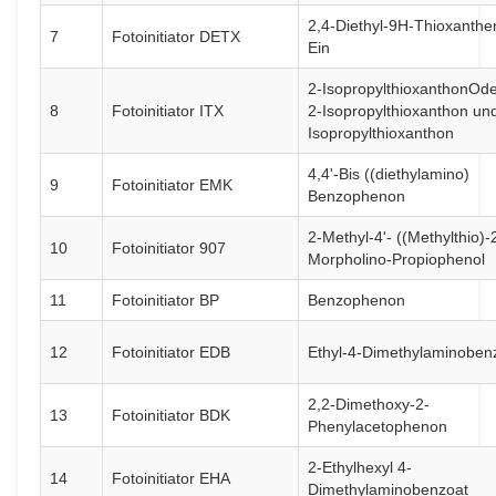
2,4-Diethyl-9H-Thioxanthe
7
Fotoinitiator DETX
Ein
2-Isopropylthioxanthon
Oder
8
Fotoinitiator ITX
2-Isopropylthioxanthon un
Isopropylthioxanthon
4,4'-Bis ((diethylamino)
9
Fotoinitiator EMK
Benzophenon
2-Methyl-4'- ((Methylthio)-
10
Fotoinitiator 907
Morpholino-Propiophenol
11
Fotoinitiator BP
Benzophenon
12
Fotoinitiator EDB
Ethyl-4-Dimethylaminoben
2,2-Dimethoxy-2-
13
Fotoinitiator BDK
Phenylacetophenon
2-Ethylhexyl 4-
14
Fotoinitiator EHA
Dimethylaminobenzoat