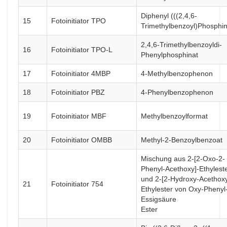
Diphenyl (((2,4,6-
15
Fotoinitiator TPO
Trimethylbenzoyl)Phosphin
2,4,6-Trimethylbenzoyldi-
16
Fotoinitiator TPO-L
Phenylphosphinat
17
Fotoinitiator 4MBP
4-Methylbenzophenon
18
Fotoinitiator PBZ
4-Phenylbenzophenon
19
Fotoinitiator MBF
Methylbenzoylformat
20
Fotoinitiator OMBB
Methyl-2-Benzoylbenzoat
Mischung aus 2-[2-Oxo-2-
Phenyl-Acethoxy]-Ethylest
und 2-[2-Hydroxy-Acethoxy
21
Fotoinitiator 754
Ethylester von Oxy-Phenyl
Essigsäure
Ester