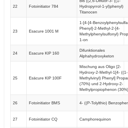
Bis ((2,6-Difluor-3- ((1-
22
Fotoinitiator 784
Hydropyrrol-1-yl)phenyl)
Titanocen
1-[4-[4-Benzoylphenylsulfa
Phenyl]-2-Methyl-2-[4-
23
Esacure 1001 M
Methylphenylsulfonyl) Pro
1-on
Difunktionales
24
Esacure KIP 160
Alphahydroxyketon
Mischung aus Oligo [2-
Hydroxy-2-Methyl-1[4- ((1-
25
Esäcure KIP 100F
Methylvinyl) Phenyl] Propa
(70%) und 2-Hydroxy-2-
Methylpropiophenon (30%
26
Fotoinitiator BMS
4- ((P-Tolylthio) Benzophe
27
Fotoinitiator CQ
Camphorequinon