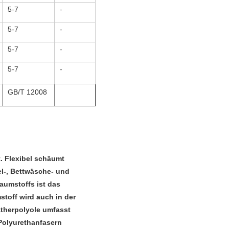
5-7
-
5-7
-
5-7
-
5-7
-
GB/T 12008
 Flexibel schäumt 
-, Bettwäsche- und 
umstoffs ist das 
toff wird auch in der 
therpolyole umfasst 
Polyurethanfasern