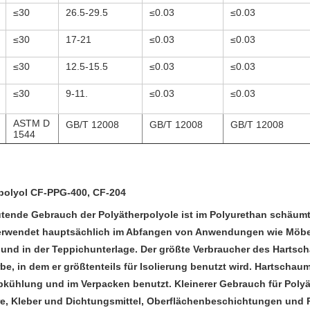
≤30
26.5-29.5
≤0.03
≤0.03
≤30
17-21
≤0.03
≤0.03
≤30
12.5-15.5
≤0.03
≤0.03
≤30
9-11.
≤0.03
≤0.03
ASTM D
GB/T 12008
GB/T 12008
GB/T 12008
1544
polyol
CF-PPG-400, CF-204
tende Gebrauch der Polyätherpolyole ist im Polyurethan schäumt.
rwendet hauptsächlich im Abfangen von Anwendungen wie Möbel
 und in der Teppichunterlage. Der größte Verbraucher des Hartscha
e, in dem er größtenteils für Isolierung benutzt wird. Hartschaums
kühlung und im Verpacken benutzt. Kleinerer Gebrauch für Polyä
e, Kleber und Dichtungsmittel, Oberflächenbeschichtungen und 