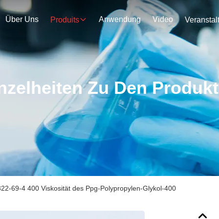
Über Uns
Anwendung
Video
Produits
nzelheiten Zu Den Produk
22-69-4 400 Viskosität des Ppg-Polypropylen-Glykol-400