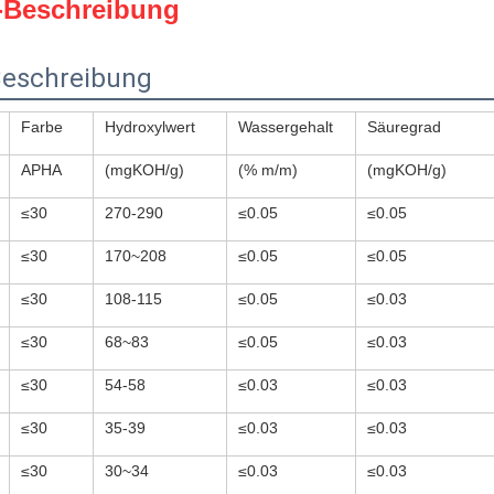
-Beschreibung
Beschreibung
Farbe
Hydroxylwert
Wassergehalt
Säuregrad
APHA
(mgKOH/g)
(% m/m)
(mgKOH/g)
≤30
270-290
≤0.05
≤0.05
≤30
170~208
≤0.05
≤0.05
≤30
108-115
≤0.05
≤0.03
≤30
68~83
≤0.05
≤0.03
≤30
54-58
≤0.03
≤0.03
≤30
35-39
≤0.03
≤0.03
≤30
30~34
≤0.03
≤0.03