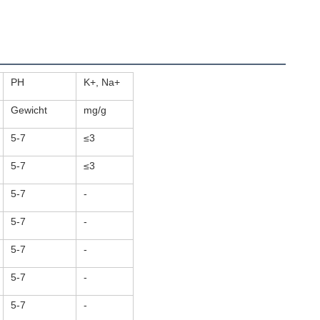
PH
K+, Na+
Gewicht
mg/g
5-7
≤3
5-7
≤3
5-7
-
5-7
-
5-7
-
5-7
-
5-7
-