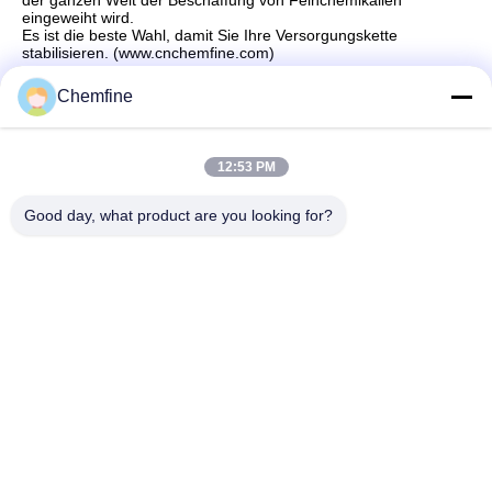
der ganzen Welt der Beschaffung von Feinchemikalien
eingeweiht wird.
Es ist die beste Wahl, damit Sie Ihre Versorgungskette
stabilisieren. (www.cnchemfine.com)
Chemfine
Schnelle Kontaktaufnahme
12:53 PM
Good day, what product are you looking for?
Adresse
Raum 924, Straße No.813 Yinxiu, Wuxi-Stadt, Jiangsu,
China
Telefon
86- 510-82753588
E-Mail
info@chemfineinternational.com