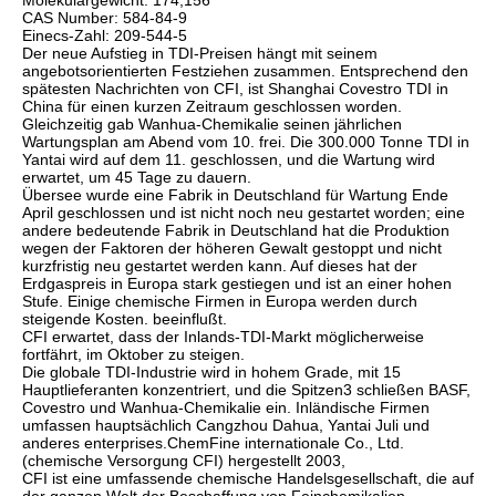
Molekulargewicht: 174,156
CAS Number: 584-84-9
Einecs-Zahl: 209-544-5
Der neue Aufstieg in TDI-Preisen hängt mit seinem
angebotsorientierten Festziehen zusammen. Entsprechend den
spätesten Nachrichten von CFI, ist Shanghai Covestro TDI in
China für einen kurzen Zeitraum geschlossen worden.
Gleichzeitig gab Wanhua-Chemikalie seinen jährlichen
Wartungsplan am Abend vom 10. frei. Die 300.000 Tonne TDI in
Yantai wird auf dem 11. geschlossen, und die Wartung wird
erwartet, um 45 Tage zu dauern.
Übersee wurde eine Fabrik in Deutschland für Wartung Ende
April geschlossen und ist nicht noch neu gestartet worden; eine
andere bedeutende Fabrik in Deutschland hat die Produktion
wegen der Faktoren der höheren Gewalt gestoppt und nicht
kurzfristig neu gestartet werden kann. Auf dieses hat der
Erdgaspreis in Europa stark gestiegen und ist an einer hohen
Stufe. Einige chemische Firmen in Europa werden durch
steigende Kosten. beeinflußt.
CFI erwartet, dass der Inlands-TDI-Markt möglicherweise
fortfährt, im Oktober zu steigen.
Die globale TDI-Industrie wird in hohem Grade, mit 15
Hauptlieferanten konzentriert, und die Spitzen3 schließen BASF,
Covestro und Wanhua-Chemikalie ein. Inländische Firmen
umfassen hauptsächlich Cangzhou Dahua, Yantai Juli und
anderes enterprises.ChemFine internationale Co., Ltd.
(chemische Versorgung CFI) hergestellt 2003,
CFI ist eine umfassende chemische Handelsgesellschaft, die auf