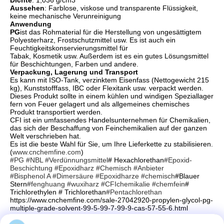
Dichte
: 1,036 g/cm3
Aussehen
: Farblose, viskose und transparente Flüssigkeit,
keine mechanische Verunreinigung
Anwendung
PG
ist das Rohmaterial für die Herstellung von ungesättigtem
Polyesterharz, Frostschutzmittel usw. Es ist auch ein
Feuchtigkeitskonservierungsmittel für
Tabak, Kosmetik usw. Außerdem ist es ein gutes Lösungsmittel
für Beschichtungen, Farben und andere.
Verpackung, Lagerung und Transport
Es kann mit ISO-Tank, verzinktem Eisenfass (Nettogewicht 215
kg), Kunststofffass, IBC oder Flexitank usw. verpackt werden.
Dieses Produkt sollte in einem kühlen und windigen Speziallager
fern von Feuer gelagert und als allgemeines chemisches
Produkt transportiert werden.
CFI ist ein umfassendes Handelsunternehmen für Chemikalien,
das sich der Beschaffung von Feinchemikalien auf der ganzen
Welt verschrieben hat.
Es ist die beste Wahl für Sie, um Ihre Lieferkette zu stabilisieren.
(
www.cnchemfine.com
)
#PG
#NBL
#Verdünnungsmittel
# Hexachlorethan
#Epoxid-
Beschichtung
#Epoxidharz
#Chemisch
#Anbieter
#Bisphenol A
#Dimersäure
#Epoxidharze
#chemisch
#Blauer
Stern
#fenghuang
#wuxiharz
#CFIchemikalie
#chemfein
#
Trichlorethylen # Trichlorethan
#Pentachlorethan
https://www.cnchemfine.com/sale-27042920-propylen-glycol-pg-
multiple-grade-solvent-99-5-99-7-99-9-cas-57-55-6.html