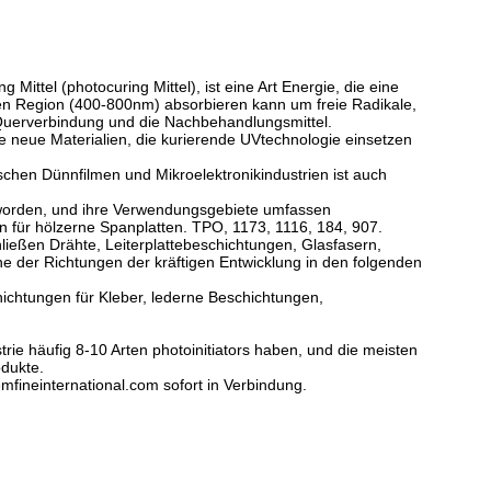
r
ing Mittel (photocuring Mittel), ist eine Art Energie, die eine
len Region (400-800nm) absorbieren kann um freie Radikale,
e Querverbindung und die Nachbehandlungsmittel.
e neue Materialien, die kurierende UVtechnologie einsetzen
ischen Dünnfilmen und Mikroelektronikindustrien ist auch
t worden, und ihre Verwendungsgebiete umfassen
für hölzerne Spanplatten. TPO, 1173, 1116, 184, 907.
chließen Drähte, Leiterplattebeschichtungen, Glasfasern,
eine der Richtungen der kräftigen Entwicklung in den folgenden
htungen für Kleber, lederne Beschichtungen,
ie häufig 8-10 Arten photoinitiators haben, und die meisten
odukte.
mfineinternational.com sofort in Verbindung.