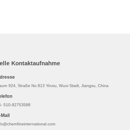
elle Kontaktaufnahme
dresse
aum 924, Straße No.813 Yinxiu, Wuxi-Stadt, Jiangsu, China
elefon
6- 510-82753588
-Mail
nfo@chemfineinternational.com