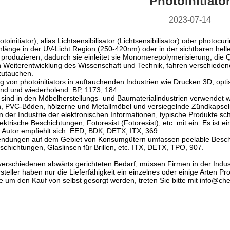
Photoinitiato
2023-07-14
otoinitiator), alias Lichtsensibilisator (Lichtsensibilisator) oder photocur
länge in der UV-Licht Region (250-420nm) oder in der sichtbaren hel
u produzieren, dadurch sie einleitet sie Monomerepolymerisierung, di
n Weiterentwicklung des Wissenschaft und Technik, fahren verschieden
zutauchen.
ng von photoinitiators in auftauchenden Industrien wie Drucken 3D, opt
lnd und wiederholend. BP, 1173, 184.
rs sind in den Möbelherstellungs- und Baumaterialindustrien verwende
, PVC-Böden, hölzerne und Metallmöbel und versiegelnde Zündkapseln 
 in der Industrie der elektronischen Informationen, typische Produkte s
ktrische Beschichtungen, Fotoresist (Fotoresist), etc. mit ein. Es ist 
 Autor empfiehlt sich. EED, BDK, DETX, ITX, 369.
endungen auf dem Gebiet von Konsumgütern umfassen peelable Beschic
schichtungen, Glaslinsen für Brillen, etc. ITX, DETX, TPO, 907.
verschiedenen abwärts gerichteten Bedarf, müssen Firmen in der Industr
rsteller haben nur die Lieferfähigkeit ein einzelnes oder einige Arten Pr
 um den Kauf von selbst gesorgt werden, treten Sie bitte mit info@che