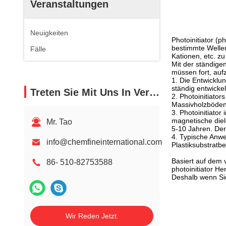
Veranstaltungen
Neuigkeiten
Photoinitiator (ph
bestimmte Wellen
Fälle
Kationen, etc. z
Mit der ständige
müssen fort, auf
1. Die Entwicklu
ständig entwicke
Treten Sie Mit Uns In Verbindung
2. Photoinitiato
Massivholzböden
3. Photoinitiator
magnetische diele
Mr. Tao
5-10 Jahren. Der
4. Typische Anw
info@chemfineinternational.com
Plastiksubstratbe
Basiert auf dem 
86- 510-82753588
photoinitiator He
Deshalb wenn Sie
Wir Reden Jetzt.