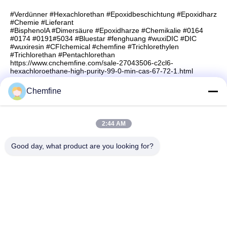
#Verdünner #Hexachlorethan #Epoxidbeschichtung #Epoxidharz
#Chemie #Lieferant
#BisphenolA #Dimersäure #Epoxidharze #Chemikalie #0164
#0174 #0191#5034 #Bluestar #fenghuang #wuxiDIC #DIC
#wuxiresin #CFIchemical #chemfine #Trichlorethylen
#Trichlorethan #Pentachlorethan
https://www.cnchemfine.com/sale-27043506-c2cl6-
hexachloroethane-high-purity-99-0-min-cas-67-72-1.html
Chemfine
Schnelle Kontaktaufnahme
2:44 AM
Good day, what product are you looking for?
Adresse
Raum 924, Straße No.813 Yinxiu, Wuxi-Stadt, Jiangsu,
China
Telefon
86- 510-82753588
E-Mail