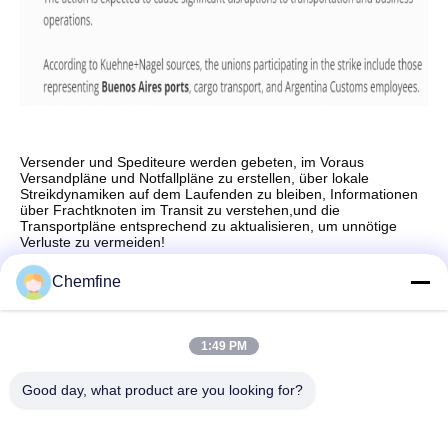
Versender und Spediteure werden gebeten, im Voraus
Versandpläne und Notfallpläne zu erstellen, über lokale
Streikdynamiken auf dem Laufenden zu bleiben, Informationen
über Frachtknoten im Transit zu verstehen,und die
Transportpläne entsprechend zu aktualisieren, um unnötige
Verluste zu vermeiden!
Chemfine
Schnelle Kontaktaufnahme
1:49 PM
Good day, what product are you looking for?
Adresse
Raum 924, Straße No.813 Yinxiu, Wuxi-Stadt, Jiangsu,
China