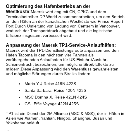
Optimierung des Hafenbetriebs an der
Westküste:
Maersk wird eng mit CN, CPKC und dem
Terminalbetreiber DP World zusammenarbeiten, um den Betrieb
an den Häfen an der kanadischen Westküste wie Prince Rupert
Port,Durch Umleitung von Ladung von Centerm in Vancouver,
wodurch der Transportdruck abgebaut und die logistische
Effizienz insgesamt verbessert wird.
Anpassung der Maersk TP1-Service-Anlaufhäfen:
Maersk wird die TP1-Dienstleistungsroute anpassen und den
Hafen Tacoma in den nächsten vier Fahrten als
vorübergehenden Anlaufhafen für US-Einfuhr-/Ausfuhr-
Schienenfracht bezeichnen, um mögliche Streik-Effekte zu
mildern.Diese Anpassung wird den Warenfluss gewährleisten
und mögliche Störungen durch Streiks lindern..
Maria Y ‡ Reise 419N 422S
Santa Barbara, Reise 420N 423S
MSC Domna X, Reise 421N 424S
GSL Effie Voyage 422N 425S
TP1 ist ein Dienst der 2M Alliance (MSC & MSK), der in Häfen in
Asien wie Xiamen, Yantian, Ningbo, Shanghai, Busan und
Yokohama anläuft.