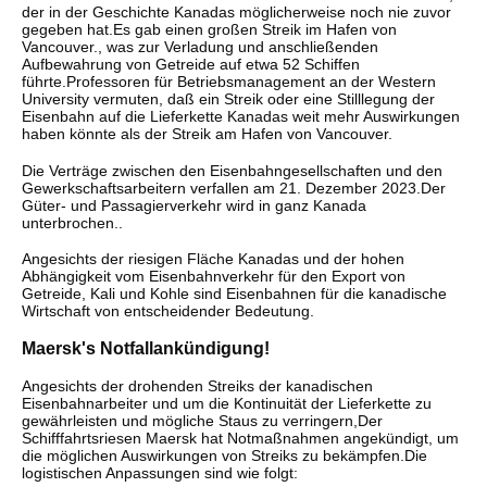
der in der Geschichte Kanadas möglicherweise noch nie zuvor
gegeben hat.Es gab einen großen Streik im Hafen von
Vancouver., was zur Verladung und anschließenden
Aufbewahrung von Getreide auf etwa 52 Schiffen
führte.Professoren für Betriebsmanagement an der Western
University vermuten, daß ein Streik oder eine Stilllegung der
Eisenbahn auf die Lieferkette Kanadas weit mehr Auswirkungen
haben könnte als der Streik am Hafen von Vancouver.
Die Verträge zwischen den Eisenbahngesellschaften und den
Gewerkschaftsarbeitern verfallen am 21. Dezember 2023.Der
Güter- und Passagierverkehr wird in ganz Kanada
unterbrochen..
Angesichts der riesigen Fläche Kanadas und der hohen
Abhängigkeit vom Eisenbahnverkehr für den Export von
Getreide, Kali und Kohle sind Eisenbahnen für die kanadische
Wirtschaft von entscheidender Bedeutung.
Maersk's Notfallankündigung!
Angesichts der drohenden Streiks der kanadischen
Eisenbahnarbeiter und um die Kontinuität der Lieferkette zu
gewährleisten und mögliche Staus zu verringern,Der
Schifffahrtsriesen Maersk hat Notmaßnahmen angekündigt, um
die möglichen Auswirkungen von Streiks zu bekämpfen.Die
logistischen Anpassungen sind wie folgt: