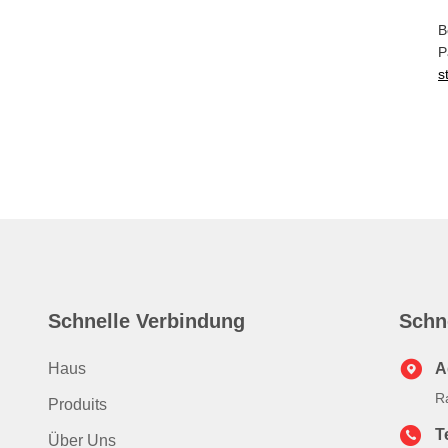
B
P
s
Schnelle Verbindung
Schn
Haus
A
R
Produits
T
Über Uns