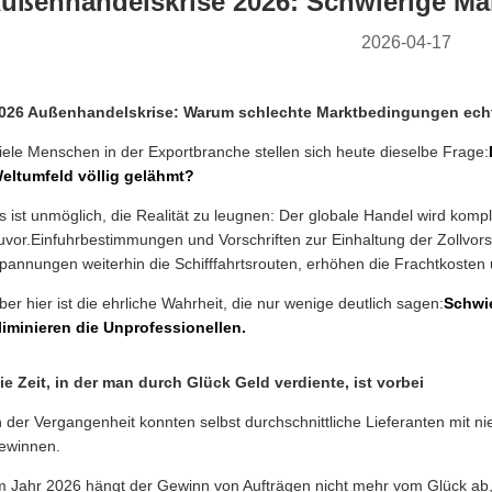
ußenhandelskrise 2026: Schwierige Mär
2026-04-17
026 Außenhandelskrise: Warum schlechte Marktbedingungen echte
iele Menschen in der Exportbranche stellen sich heute dieselbe Frage:
eltumfeld völlig gelähmt?
s ist unmöglich, die Realität zu leugnen: Der globale Handel wird kom
uvor.Einfuhrbestimmungen und Vorschriften zur Einhaltung der Zollvors
pannungen weiterhin die Schifffahrtsrouten, erhöhen die Frachtkosten u
ber hier ist die ehrliche Wahrheit, die nur wenige deutlich sagen:
Schwie
liminieren die Unprofessionellen.
ie Zeit, in der man durch Glück Geld verdiente, ist vorbei
n der Vergangenheit konnten selbst durchschnittliche Lieferanten mit n
ewinnen.
m Jahr 2026 hängt der Gewinn von Aufträgen nicht mehr vom Glück ab, 