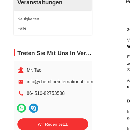
A
Veranstaltungen
Neuigkeiten
Fälle
2
V
W
Treten Sie Mit Uns In Verbindung
E
z
S
Mr. Tao
A
info@chemfineinternational.com
e
86- 510-82753588
D
I
g
Wir Reden Jetzt.
I