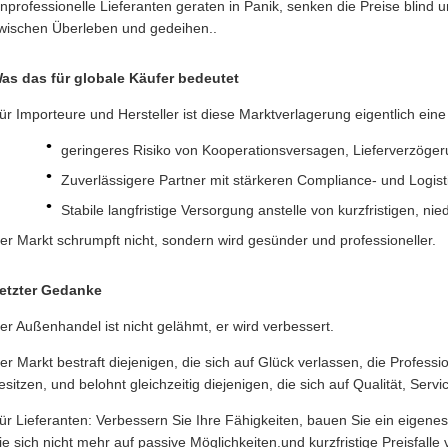
nprofessionelle Lieferanten geraten in Panik, senken die Preise blind un
wischen Überleben und gedeihen..
as das für globale Käufer bedeutet
ür Importeure und Hersteller ist diese Marktverlagerung eigentlich ein
geringeres Risiko von Kooperationsversagen, Lieferverzöge
Zuverlässigere Partner mit stärkeren Compliance- und Logist
Stabile langfristige Versorgung anstelle von kurzfristigen, ni
er Markt schrumpft nicht, sondern wird gesünder und professioneller.
etzter Gedanke
er Außenhandel ist nicht gelähmt, er wird verbessert.
er Markt bestraft diejenigen, die sich auf Glück verlassen, die Profes
esitzen, und belohnt gleichzeitig diejenigen, die sich auf Qualität, Ser
ür Lieferanten: Verbessern Sie Ihre Fähigkeiten, bauen Sie ein eigen
ie sich nicht mehr auf passive Möglichkeiten.und kurzfristige Preisfalle