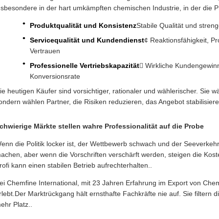
nsbesondere in der hart umkämpften chemischen Industrie, in der die P
Produktqualität und Konsistenz
Stabile Qualität und stren
Servicequalität und Kundendienst
¢ Reaktionsfähigkeit, P
Vertrauen
Professionelle Vertriebskapazität
 Wirkliche Kundengewin
Konversionsrate
ie heutigen Käufer sind vorsichtiger, rationaler und wählerischer. Sie 
ondern wählen Partner, die Risiken reduzieren, das Angebot stabilisie
chwierige Märkte stellen wahre Professionalität auf die Probe
enn die Politik locker ist, der Wettbewerb schwach und der Seeverkehr 
achen, aber wenn die Vorschriften verschärft werden, steigen die Kosten
rofi kann einen stabilen Betrieb aufrechterhalten..
ei Chemfine International, mit 23 Jahren Erfahrung im Export von Chem
rlebt.Der Marktrückgang hält ernsthafte Fachkräfte nie auf. Sie filter
ehr Platz..