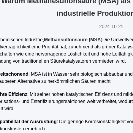
Warum Methanesulfonsäure (MSA) als g
industrielle Produkti
2024-10-25
chemischen Industrie,
Methansulfonsäure (MSA)
Die Umweltvert
erträglichkeit eine Priorität hat, zunehmend als grüner Katalys
haften wie eine hervorragende Löslichkeit und hohe Leitfähigkeit
dung von traditionellen Säurekatalysatoren vermieden wird.
eltschonend
: MSA ist in Wasser sehr biologisch abbaubar und 
sauberen Alternative zu herkömmlichen Säuren macht.
hte Effizienz
: Mit seiner hohen katalytischen Effizienz und m
isations- und Esterifizierungsreaktionen weit verbreitet, wodur
rt wird.
atibilität der Ausrüstung
: Die geringe Korrosionsfähigkeit v
tionskosten erheblich.