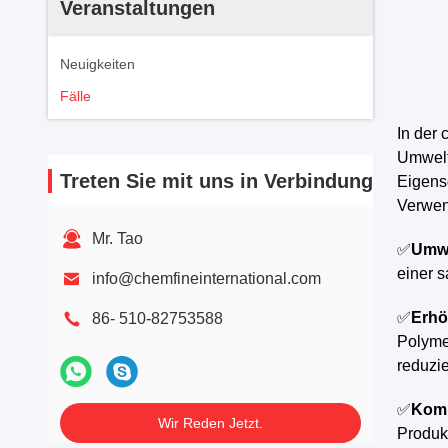
Veranstaltungen
Neuigkeiten
Fälle
In der 
Umweltv
Treten Sie mit uns in Verbindung
Eigensc
Verwen
Mr. Tao
✅
Umw
einer 
info@chemfineinternational.com
✅
Erhö
86- 510-82753588
Polymer
reduzie
✅
Komp
Wir Reden Jetzt.
Produk