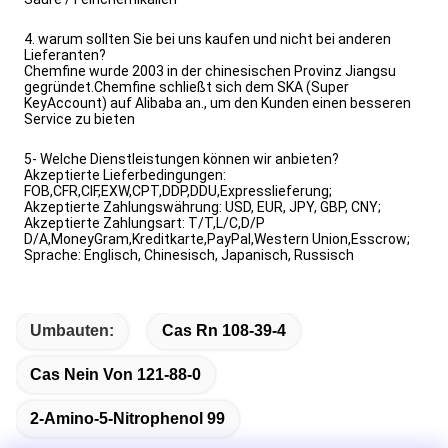
4. warum sollten Sie bei uns kaufen und nicht bei anderen
Lieferanten?
Chemfine wurde 2003 in der chinesischen Provinz Jiangsu
gegründet.Chemfine schließt sich dem SKA (Super
KeyAccount) auf Alibaba an., um den Kunden einen besseren
Service zu bieten
5- Welche Dienstleistungen können wir anbieten?
Akzeptierte Lieferbedingungen:
FOB,CFR,CIF,EXW,CPT,DDP,DDU,Expresslieferung;
Akzeptierte Zahlungswährung: USD, EUR, JPY, GBP, CNY;
Akzeptierte Zahlungsart: T/T,L/C,D/P
D/A,MoneyGram,Kreditkarte,PayPal,Western Union,Esscrow;
Sprache: Englisch, Chinesisch, Japanisch, Russisch
Umbauten:
Cas Rn 108-39-4
Cas Nein Von 121-88-0
2-Amino-5-Nitrophenol 99