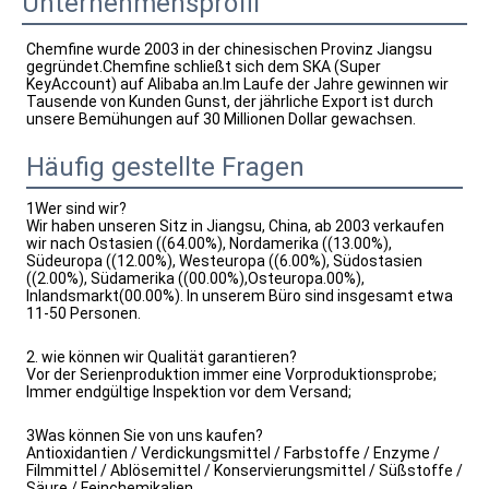
Unternehmensprofil
Chemfine wurde 2003 in der chinesischen Provinz Jiangsu 
gegründet.Chemfine schließt sich dem SKA (Super 
KeyAccount) auf Alibaba an.Im Laufe der Jahre gewinnen wir 
Tausende von Kunden Gunst, der jährliche Export ist durch 
unsere Bemühungen auf 30 Millionen Dollar gewachsen.
Häufig gestellte Fragen
1Wer sind wir?
Wir haben unseren Sitz in Jiangsu, China, ab 2003 verkaufen
wir nach Ostasien ((64.00%), Nordamerika ((13.00%),
Südeuropa ((12.00%), Westeuropa ((6.00%), Südostasien
((2.00%), Südamerika ((00.00%),Osteuropa.00%),
Inlandsmarkt(00.00%). In unserem Büro sind insgesamt etwa
11-50 Personen.
2. wie können wir Qualität garantieren?
Vor der Serienproduktion immer eine Vorproduktionsprobe;
Immer endgültige Inspektion vor dem Versand;
3Was können Sie von uns kaufen?
Antioxidantien / Verdickungsmittel / Farbstoffe / Enzyme /
Filmmittel / Ablösemittel / Konservierungsmittel / Süßstoffe /
Säure / Feinchemikalien